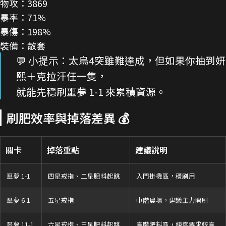
物攻：3869
暴率：71%
暴傷：198%
裝備：散套
💬 小提示：太烏4突雖難達成，但如果你抽到妍
熙＋克拉汗任一隻，
就能先穩刷噩夢 1-1 來累積資源。
刷肥效率與掉落差異 💰
關卡
掉落重點
建議說明
噩夢 1-1
四星戒指、二星肥料起跳
入門掛機區，穩刷用
噩夢 6-1
五星戒指
中階農場，建議主力開刷
噩夢 11-1
六星戒指、三星肥料起跳
高階肥料區，練度要求較高