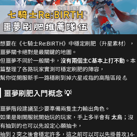
想要在《七騎士Re:BIRTH》中穩定刷肥（升星素材），
噩夢關卡絕對是最關鍵的地圖。
但噩夢不同於一般關卡，
沒有兩個主C基本上打不動
。本
篇整理了各路玩家實測可穩定刷肥的陣容，
幫你從開服新手一路穩刷到掉六星戒指的高階區段 💪
噩夢刷肥入門概念 💡
噩夢階段建議至少要準備兩隻主力輸出角色。
如果是剛開服就開始玩的玩家，手上多半會有
太烏
；沒
有抽到的也可以先設定心願抽卡，
抽到 2 突之後會穩定許多，這之前可以可以先掛普攻14-