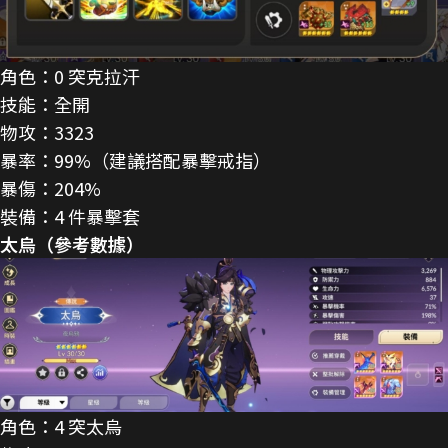
角色：0 突克拉汗
技能：全開
物攻：3323
暴率：99%（建議搭配暴擊戒指）
暴傷：204%
裝備：4 件暴擊套
太烏（參考數據）
角色：4 突太烏