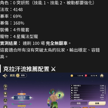
角色：0 突妍熙（技能 1、技能 2、被動都要強化）
法攻：4148
暴率：69%
暴傷：168%
裝備：4 件龍套
寵物：4 星魔法型寵
實測結果：
連刷 100 場
完全無翻車
。
這套適合所有沒有突破太烏的玩家，輸出穩定、容錯
高。
克拉汗流推薦配置 ⚔️