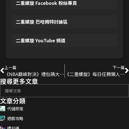
二重螺旋 Facebook 粉絲專頁
二重螺旋 巴哈姆特討論區
二重螺旋 YouTube 頻道
上一篇
下一篇
《NBA巔峰對決》禮包碼大全｜2025-11月更新兌換碼彙整
《二重螺旋》每日任務懶人包｜密函、副本、迷津玩法一次整理
搜尋更多文章
文章分類
代儲原理
遊戲攻略
禮包碼