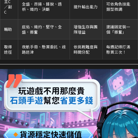
主C
全盛．昂揚、鋒銳、透
可依角色技能
／副
提升輸出能力
析、熾灼．決斷
類型微調
C
庇佑、熾灼．堅守、全
增強生存與團
建議固定裝一
輔助
盛．振奮
隊增益
個「振奮」
取得
夜航手冊、懸賞委託、歧
依挑戰難度與
每週記得打滿
途徑
路迷津
時間分配
懸賞三次！