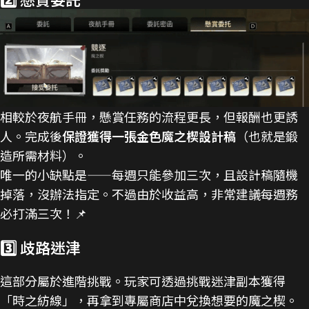
相較於夜航手冊，懸賞任務的流程更長，但報酬也更誘
人。完成後
保證獲得一張金色魔之楔設計稿
（也就是鍛
造所需材料）。
唯一的小缺點是——每週只能參加三次，且設計稿隨機
掉落，沒辦法指定。不過由於收益高，非常建議每週務
必打滿三次！📌
3️⃣ 歧路迷津
這部分屬於進階挑戰。玩家可透過挑戰迷津副本獲得
「時之紡線」，再拿到專屬商店中兌換想要的魔之楔。