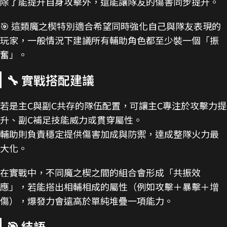
除了能提升自身攻擊外，還能讓隊友的傷害同步提升。
🎯 這類魔之楔特別適合希望同時強化自己與隊友表現的
玩家，一般情況下建議所有輔助角色都至少裝一個「振
奮」。
🔧 實戰搭配建議
若是主C與副C共存的隊伍配置，可讓主C專注於攻擊力提
升、副C補足技能威力或貫穿屬性。
輔助則負責穩定提供傷害加成與防禦，達成整隊火力最
大化。
在實戰中，不同魔之楔之間的組合會形成「共振效
應」，若能搭出相輔相成的屬性（例如攻擊＋暴擊＋增
傷），爆發力會遠高於單純堆疊一項能力。
🎯 結語