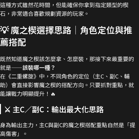
這種方式雖然花時間，但能確保你拿到指定類型的楔
石，非常適合喜歡規劃資源的玩家。
💡 魔之楔選擇思路｜角色定位與推
薦搭配
既然知道魔之楔該怎麼拿、怎麼裝，那接下來最重要的
就是——
該裝哪一種？
在《二重螺旋》中，不同角色的定位（主C、副C、輔
助）會直接影響魔之楔的搭配方向。只要抓對重點，就
能讓戰力明顯提升！🔥
⚔️ 主C／副C：輸出最大化思路
身為輸出主力，主C與副C的魔之楔搭配重點自然是「提
高傷害」。