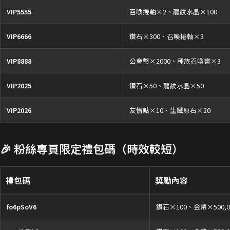
VIP5555
召喚捲軸×2、龍紋水晶×100
VIP6666
鑽石×300、召喚捲軸×3
VIP8888
公會幣×2000、種族召喚書×3
VIP2025
鑽石×50、龍紋水晶×50
VIP2026
友情點×10、生鐵原石×20
🎉 粉絲專頁限定禮包碼（時效較短）
禮包碼
獎勵內容
fo6pSoV6
鑽石×100、金幣×500,0