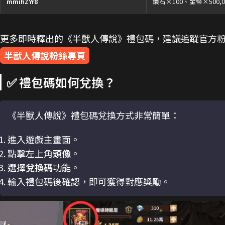
mmihZYr8
鑽石×100、金幣×500,0
更多即時釋出的《半獸人傳說》禮包碼，建議追蹤官方
半獸人傳說粉絲專頁
✅ 禮包碼如何兌換？
《半獸人傳說》禮包碼兌換方式非常簡單：
進入遊戲主畫面。
點擊左上角
頭像
。
選擇
兌換碼
功能。
輸入禮包碼後確認，即可獲得對應獎勵。