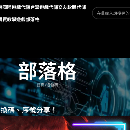
儲
國際遊戲代儲
台灣遊戲代儲
交友軟體代儲
購買教學
遊戲部落格
部落格
首頁
禮包碼
兌換碼、序號分享！