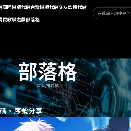
儲
國際遊戲代儲
台灣遊戲代儲
交友軟體代儲
購買教學
遊戲部落格
部落格
首頁
禮包碼
包碼、序號分享