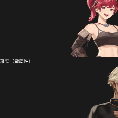
羅安（電屬性）