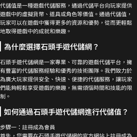
代儲值是一種遊戲代儲服務，通過代儲平台向玩家提供
遊戲中的虛擬貨幣、道具或角色等價值。通過代儲值，
玩家可以在遊戲中獲得更多的資源和優勢，從而更輕鬆
地取得遊戲中的成就和樂趣。
為什麼選擇石頭手遊代儲網？
石頭手遊代儲網是一家專業、可靠的遊戲代儲平台，擁
有豐富的代儲服務經驗和優秀的技術團隊。我們致力於
為廣大玩家提供安全、快速、便捷的代儲服務，讓玩家
們能夠輕鬆享受遊戲的樂趣，無需煩惱時間和技能的限
制。
如何通過石頭手遊代儲網進行代儲值？
步驟一：註冊成為會員
首先，您需要在石頭手遊代儲網的官方網站上註冊成為