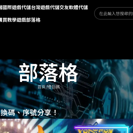
儲
國際遊戲代儲
台灣遊戲代儲
交友軟體代儲
購買教學
遊戲部落格
部落格
首頁
禮包碼
兌換碼、序號分享！