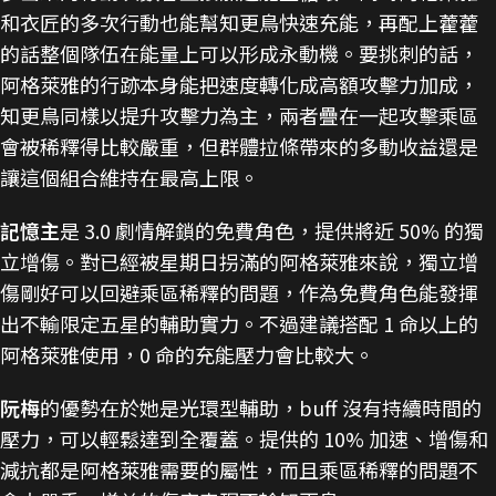
和衣匠的多次行動也能幫知更鳥快速充能，再配上藿藿
的話整個隊伍在能量上可以形成永動機。要挑刺的話，
阿格萊雅的行跡本身能把速度轉化成高額攻擊力加成，
知更鳥同樣以提升攻擊力為主，兩者疊在一起攻擊乘區
會被稀釋得比較嚴重，但群體拉條帶來的多動收益還是
讓這個組合維持在最高上限。
記憶主
是 3.0 劇情解鎖的免費角色，提供將近 50% 的獨
立增傷。對已經被星期日拐滿的阿格萊雅來說，獨立增
傷剛好可以回避乘區稀釋的問題，作為免費角色能發揮
出不輸限定五星的輔助實力。不過建議搭配 1 命以上的
阿格萊雅使用，0 命的充能壓力會比較大。
阮梅
的優勢在於她是光環型輔助，buff 沒有持續時間的
壓力，可以輕鬆達到全覆蓋。提供的 10% 加速、增傷和
減抗都是阿格萊雅需要的屬性，而且乘區稀釋的問題不