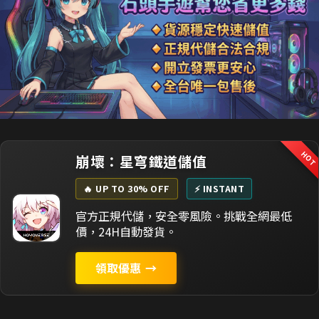
HO
崩壞：星穹鐵道儲值
🔥 UP TO 30% OFF
⚡ INSTANT
官方正規代儲，安全零風險。挑戰全網最低
價，24H自動發貨。
領取優惠
→