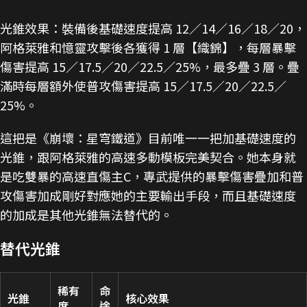
光錐效果：裝備後基礎速度提高 12／14／16／18／20，
阿格萊雅和憶靈攻擊後各獲得 1 層【織錦】，每層暴擊
傷害提高 15／17.5／20／22.5／25%，最多疊 3 層。疊
滿時每層額外使普攻傷害提高 15／17.5／20／22.5／
25%。
這把是《崩壞：星穹鐵道》目前唯一一把加基礎速度的
光錐，跟阿格萊雅的高速多動模板完美契合。她本身就
是吃雙暴的高速直傷主C，專武提供的暴擊傷害疊加和普
攻傷害加成剛好對應她的主要輸出手段，而且基礎速度
的加成是其他光錐無法替代的。
替代光錐
稀有
命
光錐
核心效果
度
途