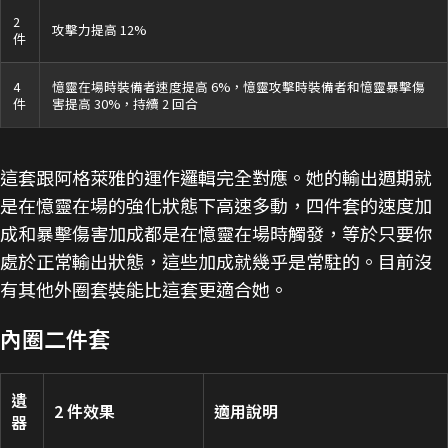
2
攻擊力提高 12%
件
4
憶靈在場時裝備者速度提高 6%，憶靈攻擊時裝備者和憶靈暴擊傷
件
害提高 30%，持續 2 回合
這套跟阿格萊雅的運作邏輯完全對應。她的輸出週期就
是在憶靈在場的強化狀態下高速多動，四件套的速度加
成和暴擊傷害加成都是在憶靈在場時觸發，等於只要你
處於正常輸出狀態，這些加成就幾乎是常駐的。目前沒
有其他外圈套裝能比這套更適合她。
內圈二件套
遺
2 件效果
適用說明
器