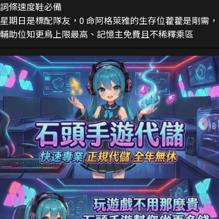
詞條速度鞋必備
星期日是標配隊友，0 命阿格萊雅的生存位藿藿是剛需，
輔助位知更鳥上限最高、記憶主免費且不稀釋乘區