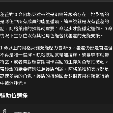
藿藿對 0 命阿格萊雅來說是剛需等級的存在。她影響的
是隊伍中所有成員的能量循環，簡單說就是沒有藿藿的
話，阿格萊雅的預算就需要 1 命起步才能穩定運作。0 命
情況下生存位沒有其他角色能替代藿藿的充能支援。
1 命以上的阿格萊雅充能壓力會降低，藿藿仍然是首選但
不再是唯一選擇。缺戰技點就帶加拉赫，缺暴擊率就帶
符玄，或者帶對應當期關卡弱點的生存角色幫忙破韌。
帶砂金的話要特別注意護盾問題，阿格萊雅和衣匠都是
高速多動的角色，護盾的持續回合數很容易在頻繁行動
中被消耗光。
輔助位選擇
角