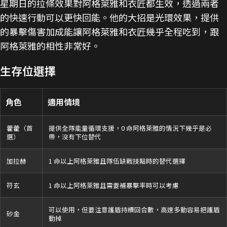
星期日的拉條效果對阿格萊雅和衣匠都生效，透過兩者
的快速行動可以更快回能。他的大招是光環效果，提供
的暴擊傷害加成能讓阿格萊雅和衣匠幾乎全程吃到，跟
阿格萊雅的相性非常好。
生存位選擇
角色
適用情境
藿藿（首
提供全隊能量循環支援，0 命阿格萊雅的情況下幾乎是必
選）
帶，沒有下位替代
加拉赫
1 命以上阿格萊雅且隊伍缺戰技點時的替代選擇
符玄
1 命以上阿格萊雅且需要補暴擊率時可以考慮
可以使用，但要注意護盾持續回合數，高速多動容易把護盾
砂金
動掉