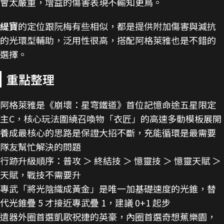
會太嚴重，增益的傷害表現不輸知更鳥。
緹寶
的定位跟阮梅有些相似，都是提供附加傷害與減抗
的光環型輔助，泛用性很高，搭配阿格萊雅也是不錯的
選擇。
重點整理
阿格萊雅是《崩壞：星穹鐵道》首位記憶命途五星限定
主C，核心玩法圍繞召喚物「衣匠」的高速多動模板展開
養成最核心的思路是保證大招不斷，充能循環是最需要
隊友幫忙解決的問題
行跡升級順序：普攻 ＞ 終結技 ＞ 憶靈技 ＞ 憶靈天賦 ＞
天賦，戰技不需要升
專武「將光陰織成黃金」是唯一加基礎速度的光錐，替
代光錐疊 5 才接近專武疊 1，建議 0+1 起步
遺器外圈首選凱歌祝捷的英豪，內圈首選奇想蕉樂園，