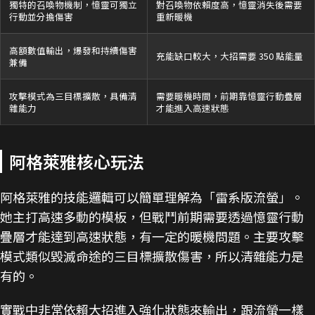
獨特的召喚物機制，憶靈可獨立
對召喚物依賴度高，憶靈消失後需要
行動並分擔傷害
重新暖機
高額數值輸出，爆發和持續傷害
充能缺口較大，大招需要 350 點能量
兼備
攻擊模式為三目標擴散，具備清
需要暖機時間，前期靠憶靈行動疊層
雜能力
才能進入高速狀態
阿格萊雅核心玩法
阿格萊雅的技能邏輯可以簡單理解為「雷系版流螢」。
她主打高速多動的模板，但戰鬥前期需要透過憶靈行動
疊層才能達到高速狀態，有一定的暖機問題。主要攻擊
模式類似毀滅命途的三目標擴散傷害，所以清雜能力是
有的。
實戰中非常依賴大招進入強化狀態來輸出，跟流螢一樣