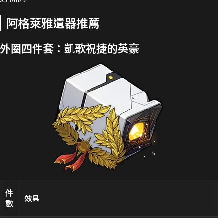
阿格萊雅遺器推薦
外圈四件套：凱歌祝捷的英豪
件
效果
數