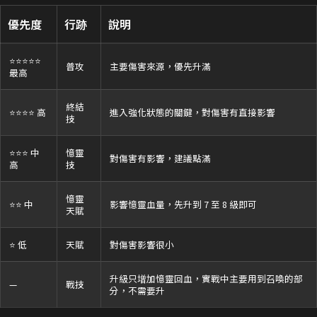
優先度
行跡
說明
⭐⭐⭐⭐⭐
普攻
主要傷害來源，優先升滿
最高
終結
⭐⭐⭐⭐ 高
進入強化狀態的關鍵，對傷害有直接影響
技
⭐⭐⭐ 中
憶靈
對傷害有影響，建議點滿
高
技
憶靈
⭐⭐ 中
影響憶靈血量，先升到 7 至 8 級即可
天賦
⭐ 低
天賦
對傷害影響很小
升級只增加憶靈回血，實戰中主要用到召喚的部
—
戰技
分，不需要升