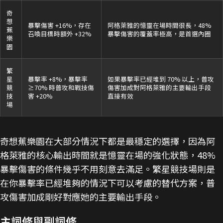
奇
想
暴擊傷害 +16%，存在
阿格萊雅的憶靈在場時間很長，48%
蕉
召喚目標時額外 +32%
暴擊傷害的覆蓋率極高，是首選內圈
樂
園
繁
星
暴擊率 +8%，暴擊率
如果暴擊率已經堆到 70% 以上，普攻
競
≥70% 時普攻和戰技傷
傷害加成對阿格萊雅的主要輸出手段
技
害 +20%
直接有效
場
奇想蕉樂園在大部分情況下都是最穩定的選擇，因為阿
格萊雅的核心輸出時間就是憶靈在場的強化狀態，48%
暴擊傷害的條件幾乎不用刻意去滿足。繁星競技場則是
在你暴擊率已經堆夠的情況下可以考慮的替代方案，普
攻傷害加成剛好對應她的主要輸出手段。
主詞條與副詞條