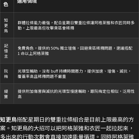
適用情境
色
知
群體拉條能力最強，配合星期日雙重拉條讓阿格萊雅和衣匠同時多
更
動，上限最高但攻擊乘區會稀釋
鳥
記
免費角色，提供約 50% 獨立增傷，回避乘區稀釋問題，建議搭配
憶
1 命以上阿格萊雅
主
阮
光環型輔助，沒有 buff 持續時間壓力，提供加速、增傷、減抗，
梅
覆蓋率高且稀釋問題不嚴重
緹
提供附加傷害與減抗的光環型慢速輔助，跟阮梅定位相似，泛用性
寶
高
知更鳥
搭配星期日的雙重拉條組合是目前上限最高的方
案。知更鳥的大招可以把阿格萊雅和衣匠一起拉起來，
多出來的行動次數會直接加速能量循環。同時阿格萊雅