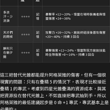
多流
記
暴擊率 +12～20%，憶靈在場時裝備者與憶
汗，少
⭐⭐⭐⭐
憶
靈傷害 +24～36%
流淚
天才們
記
攻擊力 +16～32%，施放終結技後普攻傷害
⭐⭐⭐⭐
的問候
憶
+20～40%，持續 3 回合
勝利只
記
暴擊傷害 +12～24%，憶靈對我方施放技能
在朝夕
⭐⭐⭐⭐
憶
時全隊傷害 +8～16%，持續 3 回合
間
這三把替代光錐都能提升阿格萊雅的傷害，但有一個很
現實的問題：只有在疊精 5 的情況下，表現才比較接近
疊精 1 的專武。考慮到四星光錐疊滿的資源成本，與其
把資源投在替代光錐上，不如直接把專武抽到手。所以
阿格萊雅的最低建議起步是 0 命 +1 專武，專武基本上是
必備的。