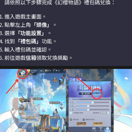
請依照以下步驟完成《幻櫻物語》禮包碼兌換：
進入遊戲主畫面。
點擊左上角
「頭像」
。
選擇
「功能設置」
。
找到
「禮包碼」
功能。
輸入禮包碼並確認。
前往遊戲
信箱
領取兌換獎勵。