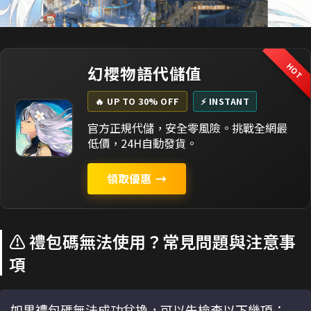
HOT
幻櫻物語代儲值
🔥 UP TO 30% OFF
⚡ INSTANT
官方正規代儲，安全零風險。挑戰全網最
低價，24H自動發貨。
領取優惠
→
⚠️ 禮包碼無法使用？常見問題與注意事
項
如果禮包碼無法成功兌換，可以先檢查以下幾項：