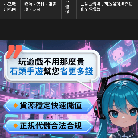
小
小型戰
鳴海、保科、東雲
三輸出清場；可改帶斑鳩亮強
怪
用範圍
凜、莎岡
化全隊增益
潮