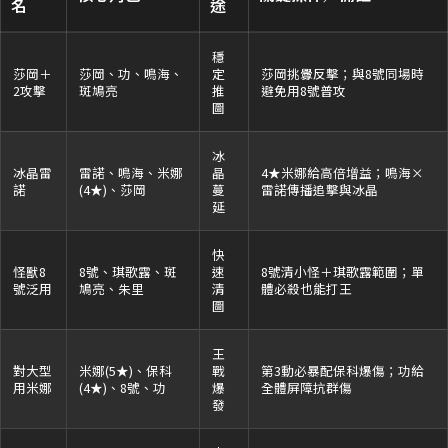
名
途
穩
莎岡＋
莎岡、功、鳴海、
定
莎岡挑釁反擊；與8號同場時
2攻擊
斑鳩亮
推
避免用8號普攻
圖
冰
冰晶雷
雷諾、鳴海、米娜
晶
4★米娜給高倍增益；鳴海×
諾
(4★)、莎岡
蔓
雷諾傳播追擊與冰晶
延
快
怪獸8
8號、琪歌露、斑
速
8號清小怪＋琪歌露範圍；單
號泛用
鳩亮、朱里
清
體必殺也能打王
圖
王
對大型
米娜(5★)、保科
戰
第3動必暴配保科爆傷；功給
用米娜
(4★)、8號、功
爆
全體屏障抗群傷
發