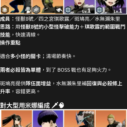
成員
：怪獸8號／四之宮琪歌露／斑鳩亮／水無瀨朱里
思路
：用
怪獸8號的小型怪擊破能力
＋
琪歌露的範圍戰鬥
技能
，快速清線。
操作重點
適合
多小怪的關卡
；清場節奏快。
兩者必殺皆為單體
，到了 BOSS 戰也有足夠火力。
斑鳩亮提供
隊伍面增益
，水無瀨朱里補
回復與必殺條上
升率
，容錯更高。
對大型用米娜編成 🗡️🧠