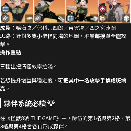
成員
：鳴海弦／保科宗四郎／東雲凜／四之宮莎岡
思路
：針對
多隻小型怪同場
的地圖，堆疊
鄰接與全體攻
擊
。
操作重點
三輸出
把清怪效率拉滿。
若想提升增益與穩定度，
可把其中一名攻擊手換成斑鳩
亮
。
夥伴系統必讀 💡
在《怪獸8號 THE GAME》中，隊伍的
第1格與第2格
、
第
3格與第4格
會各自形成
夥伴
。