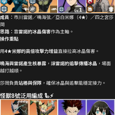
成員
：市川雷諾／鳴海弦／亞白米娜（4★）／四之宮莎
岡
思路
：靠
雷諾的冰晶傷害
作為主軸。
操作重點
用
4★米娜的高倍攻擊力增益
直接拉高冰晶傷害。
鳴海與雷諾產生核暴露
，讓
雷諾的追擊傳播冰晶
，場面
越打越順。
莎岡負責
站樁與保隊
，確保冰晶與追擊能穩定接力。
怪獸8號泛用編成 🦾⚡