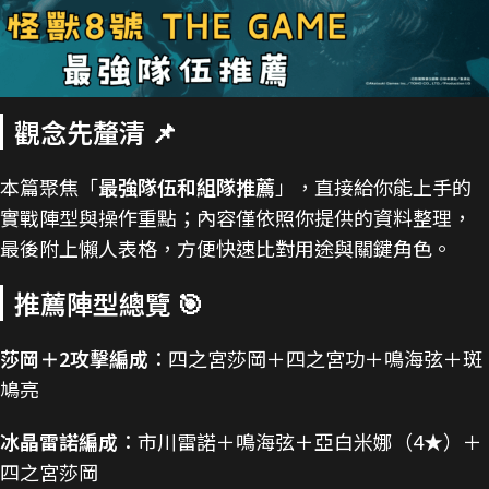
觀念先釐清 📌
本篇聚焦「
最強隊伍和組隊推薦
」，直接給你能上手的
實戰陣型與操作重點；內容僅依照你提供的資料整理，
最後附上懶人表格，方便快速比對用途與關鍵角色。
推薦陣型總覽 🎯
莎岡＋2攻擊編成
：四之宮莎岡＋四之宮功＋鳴海弦＋斑
鳩亮
冰晶雷諾編成
：市川雷諾＋鳴海弦＋亞白米娜（4★）＋
四之宮莎岡