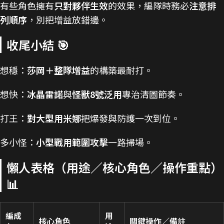
有些角色擁有
只對夥伴生效
的效果，編隊時務必
注意排
列順序
，別把增益放錯邊。
收尾小結 🎯
想穩：
莎岡＋整隊增益
的構築最耐打。
想快：
冰晶雷諾
與
怪獸8號泛用
專治清圖節奏。
打王：
對大型用米娜
把爆發與防護一次到位。
多小怪：
小型戰用範圍攻擊
一路掃場。
懶人表格（用途／核心角色／操作重點）
📊
編成
用
核心角色
關鍵操作／備註