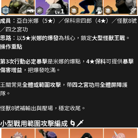
成員
：亞白米娜（5★）／保科宗四郎（4★）／怪獸8號
／四之宮功
思路
：以
5★米娜的爆發
為核心，鎖定
大型怪獸王戰
。
操作重點
第3次行動必定暴擊
是米娜的爆點，
4★保科
可提供
暴擊
傷害增益
，把爆發吃滿。
王關常見
全體或範圍攻擊
，帶
四之宮功
用
全體屏障
護
隊。
怪獸8號補輸出與壓場，穩定收尾。
小型戰用範圍攻擊編成 🌀🗡️