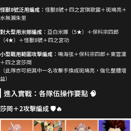
怪獸8號泛用編成
：怪獸8號＋四之宮琪歌露＋斑鳩亮＋
水無瀨朱里
對大型用米娜編成
：亞白米娜（5★）＋保科宗四郎
（4★）＋怪獸8號＋四之宮功
小型戰用範圍攻擊編成
：鳴海弦＋保科宗四郎＋東雲凜
＋四之宮莎岡
（此隊亦可把其中一名攻擊手換成斑鳩亮，強化整體增
益）
進入實戰：各隊伍操作要點 🧠
莎岡＋2攻擊編成 🛡️🔥