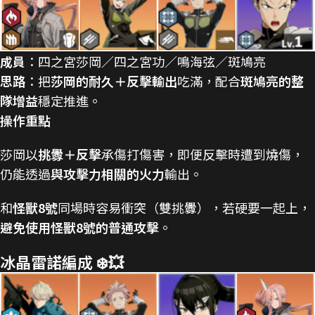
成員
：四之宮莎岡／四之宮功／鳴海弦／斑鳩亮
思路
：把
莎岡的耐久＋反擊輸出
吃滿，配合
斑鳩亮的整
隊增益
穩定推進。
操作重點
莎岡以
挑釁＋反擊
承傷打傷害，即便反擊時遭到燒傷，
仍能透過
與攻擊力相關的火力
輸出。
和
怪獸8號
同場時容易衝突（雙挑釁），若硬要一起上，
避免使用怪獸8號的普通攻擊
。
冰晶雷諾編成 ❄️💥