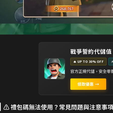
戰爭誓約代儲值
🔥 UP TO 30% OFF
官方正規代儲，安全零風
領取優惠
→
⚠️ 禮包碼無法使用？常見問題與注意事