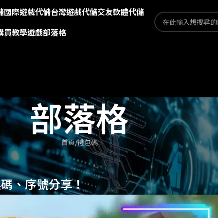
儲
國際遊戲代儲
台灣遊戲代儲
交友軟體代儲
購買教學
遊戲部落格
部落格
首頁
禮包碼
換碼、序號分享！