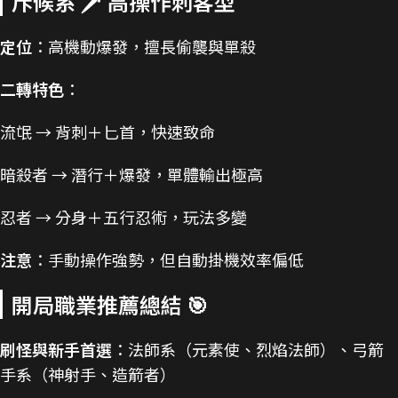
斥候系 🗡️ 高操作刺客型
定位
：高機動爆發，擅長偷襲與單殺
二轉特色
：
流氓 → 背刺＋匕首，快速致命
暗殺者 → 潛行＋爆發，單體輸出極高
忍者 → 分身＋五行忍術，玩法多變
注意
：手動操作強勢，但自動掛機效率偏低
開局職業推薦總結 🎯
刷怪與新手首選
：法師系（元素使、烈焰法師）、弓箭
手系（神射手、造箭者）