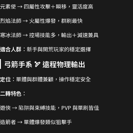
元素使 → 四屬性攻擊＋瞬移，靈活度高
烈焰法師 → 火屬性爆發，群刷最快
寒冰法師 → 控場技能多，輸出＋減速兼具
適合人群
：新手與開荒玩家的穩定選擇
弓箭手系 🏹 遠程物理輸出
定位
：單體與群體兼顧，操作穩定安全
二轉特色
：
遊俠 → 陷阱與束縛技能，PVP 與單刷皆佳
造箭者 → 單體爆發類似狙擊手