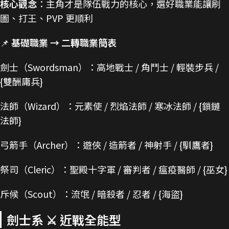
核心觀念
：主角才是隊伍戰力的核心，選好職業能讓刷
圖、打王、PVP 更順利
📌
基礎職業 → 二轉職業簡表
劍士（Swordsman）：高地戰士 / 角鬥士 / 輕裝步兵 /
{雙酬庸兵}
法師（Wizard）：元素使 / 烈焰法師 / 寒冰法師 / {鎖鏈
法師}
弓箭手（Archer）：遊俠 / 造箭者 / 神射手 / {馴鷹者}
祭司（Cleric）：聖殿十字軍 / 審判者 / 瘟疫醫師 / {巫女}
斥候（Scout）：流氓 / 暗殺者 / 忍者 / {海盜}
劍士系 ⚔️ 近戰全能型