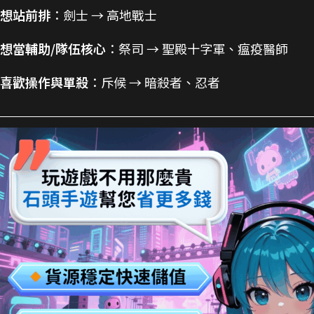
想站前排
：劍士 → 高地戰士
想當輔助/隊伍核心
：祭司 → 聖殿十字軍、瘟疫醫師
喜歡操作與單殺
：斥候 → 暗殺者、忍者