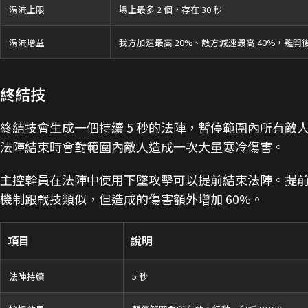
渦流上限
場上最多 2 個，存在 30 秒
渦流增益
我方加速最高 20%、敵方減速最高 40%，離開後
終結技
終結技會生成一個持續 5 秒的法陣，暫停範圍內所有敵人
法陣結束時會對範圍內敵人造成一次大量寒冷傷害。
主控幹員在法陣中使用下墜攻擊可以提前結束法陣。提
機制跟戰技類似，但造成的傷害額外增加 60%。
項目
說明
法陣持續
5 秒