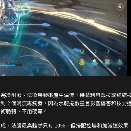
發寒冷附著、法術爆發來產生渦流，接著利用戰技或終結
到 2 個渦流再觸發，因為水龍捲數量會影響傷害和技力
法術脆弱，不用硬等。
成，法脆最高雖然只有 10%，但搭配控場和加減速效果