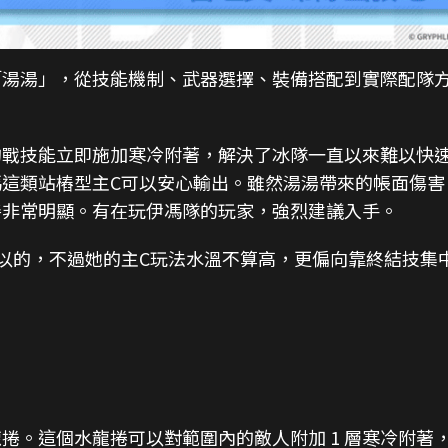
「湯湯」，從技能機制、武器選擇、裝備搭配到實際配隊
。
的戰技能立即施加寒冷附著，解決了冰隊一直以來難以快
這類站樁型主C可以安心輸出。雖然湯湯帶來的帳面傷害
善非常明顯。有在玩伊馮隊的玩家，強烈建議入手。
以的，不過她的主C玩法水溫不算高，更偏向靠終結技集
捲。這個水龍捲可以對範圍內的敵人附加 1 層寒冷附著