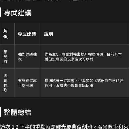
專武建議
角
專武建議
說明
色
萊
強烈建議抽
作為主C，專武對輸出提升幅度明顯，目前有本
萬
取
體但沒專武的玩家這次可以補
汀
潔
爾
有多餘武庫
對法隊有一定加成，但五星替代武器莫奈何已經
佩
可以考慮
夠用，沒抽也不影響實際使用
塔
整體總結
這次 1.2 下半的重點就是輝光慶典復刻池。潔爾佩塔和萊