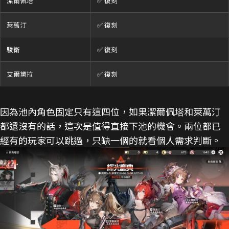
潔爾佩塔
✅ 復刻
萊萬汀
✅ 復刻
駿衛
✅ 復刻
艾爾黛拉
✅ 復刻
因為池內角色固定只有這四位，如果潔爾佩塔和萊萬汀
都還沒有的話，這次是值得直接下池的機會。兩位都已
經有的玩家可以跳過，只缺一個的就看個人需求判斷。