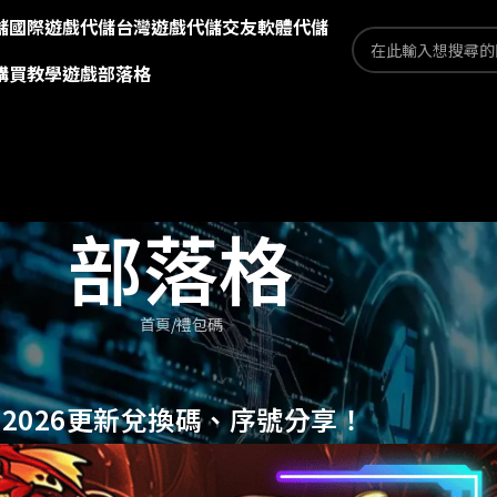
儲
國際遊戲代儲
台灣遊戲代儲
交友軟體代儲
購買教學
遊戲部落格
部落格
首頁
禮包碼
2026更新兌換碼、序號分享！