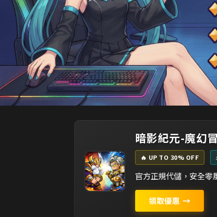
暗影紀元-魔幻
🔥 UP TO 30% OFF
官方正規代儲，安全零風
領取優惠
→