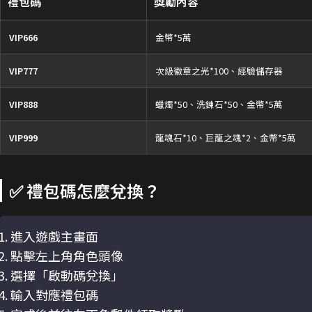
禮包碼
獎勵內容
VIP666
金幣*5萬
VIP777
次級徽章之光*100、經驗儲存器
VIP888
蠟燭*50、洗鍊石*50、金幣*5萬
VIP999
龍魂石*10、巨龍之魂*2、金幣*5萬
✅ 禮包碼怎麼兌換？
進入遊戲主畫面
點擊左上角角色頭像
選擇「啟動碼兌換」
輸入對應禮包碼