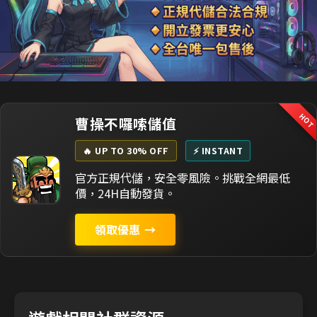
HO
曹操不囉嗦儲值
🔥 UP TO 30% OFF
⚡ INSTANT
官方正規代儲，安全零風險。挑戰全網最低
價，24H自動發貨。
領取優惠
→