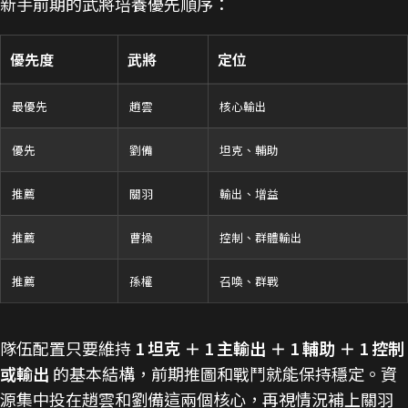
新手前期的武將培養優先順序：
優先度
武將
定位
最優先
趙雲
核心輸出
優先
劉備
坦克、輔助
推薦
關羽
輸出、增益
推薦
曹操
控制、群體輸出
推薦
孫權
召喚、群戰
隊伍配置只要維持
1 坦克 ＋ 1 主輸出 ＋ 1 輔助 ＋ 1 控制
或輸出
的基本結構，前期推圖和戰鬥就能保持穩定。資
源集中投在趙雲和劉備這兩個核心，再視情況補上關羽