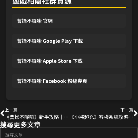
遊戲相關社群資源
曹操不囉嗦 官網
曹操不囉嗦 Google Play 下載
曹操不囉嗦 Apple Store 下載
曹操不囉嗦 Facebook 粉絲專頁
上一篇
下一篇
《曹操不囉嗦》新手攻略｜開局優先順序、主城升級、武將培養推薦
《小將超兇》客棧系統攻略｜升級升星、店員配置與家具優先順序
搜尋更多文章