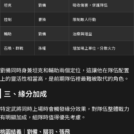
坦克
劉備
吸收傷害，保護隊伍
控制
曹操
限制敵人行動
輔助
劉備
治療與增益
召喚、群戰
孫權
增加場上單位，分散火力
劉備同時身兼坦克和輔助兩個定位，這讓他在隊伍配置
上的靈活性相當高，是前期隊伍裡最難被取代的角色。
三、緣分加成
特定武將同時上場時會觸發緣分效果，對隊伍整體戰力
有明顯加成，組隊時值得優先考慮。
桃園結義｜劉備、關羽、張飛