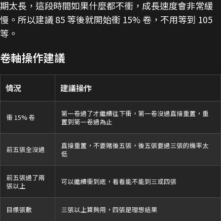
期太長，這段時間如果什麼都不衝，成長速度會非常緩
慢。所以建議 85 等後就開始衝 15% 卷，不用等到 105
等。
卷軸操作建議
情況
建議操作
第一卷過了才繼續往下衝，第一卷沒過直接重置，重
衝 15% 卷
置到第一卷過為止
直接重置，不要賭後五張，後五張要過三張的機率太
前五張全沒過
低
前五張過了兩
可以繼續衝到底，看看能不能到三或四張
張以上
目標張數
三張以上算夠用，四張是理想結果