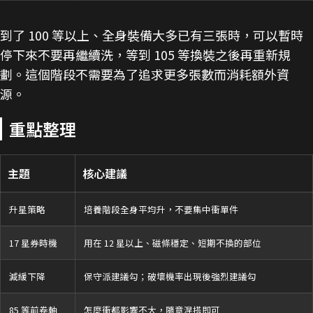
到了 100 等以上、全身裝備大多已有三張時，可以暫時
停下來不要再繼續洗，等到 105 等換裝之後再重新規
劃。這個階段不需要為了追求更多張數而消耗額外資
源。
重點整理
主題
核心建議
升星策略
培養階段全身平均升，不要集中衝單件
17 星券時機
用在 12 星以上、磁條穩定、短期不換的部位
減緩下降
保守派建議勾；破壞機率出現後強烈建議勾
85 等前卷軸
怎麼衝都影響不大，隨意混搭即可