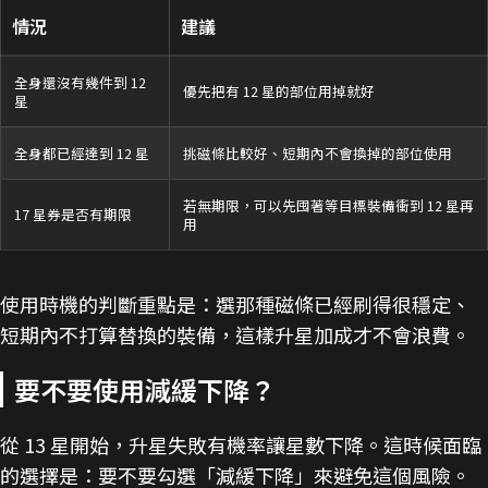
情況
建議
全身還沒有幾件到 12
優先把有 12 星的部位用掉就好
星
全身都已經達到 12 星
挑磁條比較好、短期內不會換掉的部位使用
若無期限，可以先囤著等目標裝備衝到 12 星再
17 星券是否有期限
用
使用時機的判斷重點是：選那種磁條已經刷得很穩定、
短期內不打算替換的裝備，這樣升星加成才不會浪費。
要不要使用減緩下降？
從 13 星開始，升星失敗有機率讓星數下降。這時候面臨
的選擇是：要不要勾選「減緩下降」來避免這個風險。