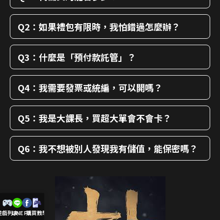
Q2：如果禮包有限時，我怕錯過怎麼辦？
Q3：什麼是「預付款託管」？
Q4：我需要發票或統編，可以開嗎？
Q5：我是大課長，買超大單會不會卡？
Q6：我不想被別人發現我有儲值，能保密嗎？
遊戲列表
LINE
FB
購買教學