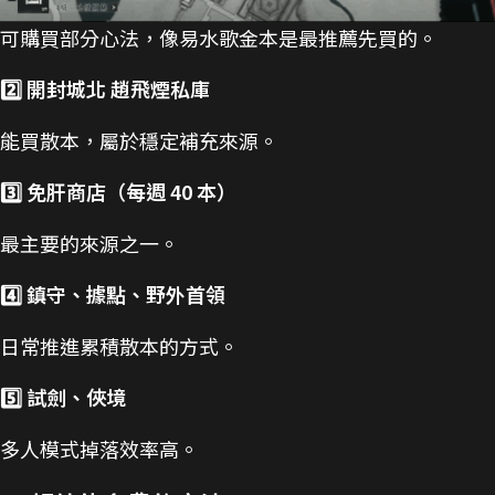
可購買部分心法，像易水歌金本是最推薦先買的。
2️⃣ 開封城北 趙飛煙私庫
能買散本，屬於穩定補充來源。
3️⃣ 免肝商店（每週 40 本）
最主要的來源之一。
4️⃣ 鎮守、據點、野外首領
日常推進累積散本的方式。
5️⃣ 試劍、俠境
多人模式掉落效率高。