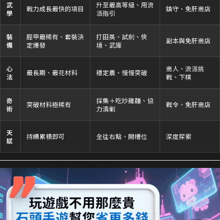
武
升至最高等級、用流
戰力成長最快的項目
鎮守、免肝商店
學
派指引
裝
脛甲最稀有、套裝決
打田英、試劍、俠
副本與免肝商店
備
定爆發
境、武庫
心
商人、流派挑
最長期、最花材料
穩定農、慢慢突破
法
戰、下棋
奇
採集＋吃炒雞麵、協
突破材料極稀有
戰令、免肝商店
術
力清剿
天
持續累積即可
全往右點、開槽位
深度探索
賦