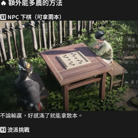
🔥 額外能多農的方法
1️⃣ NPC 下棋（可拿兩本）
不論輸贏，好感滿了就能拿散本。
2️⃣ 流派挑戰