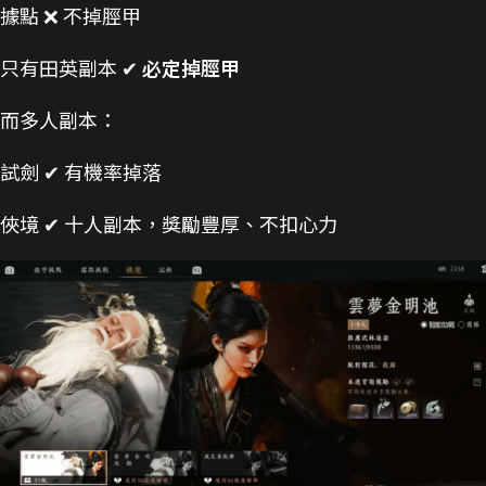
據點 ❌ 不掉脛甲
只有田英副本 ✔
必定掉脛甲
而多人副本：
試劍 ✔ 有機率掉落
俠境 ✔ 十人副本，獎勵豐厚、不扣心力