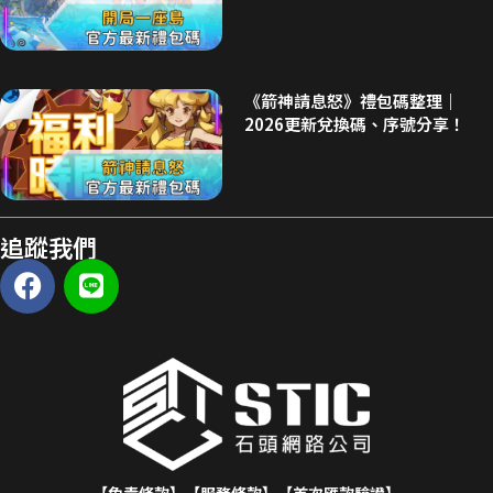
《箭神請息怒》禮包碼整理｜
2026更新兌換碼、序號分享！
追蹤我們