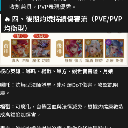
收割兼具，PVP表現優秀。
🔥 四、後期灼燒持續傷害流（PVE/PVP
均衡型）
核心英雄：哪吒、楊戬、畢方、觀世音菩薩、月娘
哪吒
：灼燒型法師剋星，能引爆DoT傷害，攻擊範圍
廣。
楊戬
：可魔化，自帶回血與法傷減免，根據灼燒層數造
成高額追加傷害。
畢方
：附加灼燒並提供治療，強化全隊物理輸出。