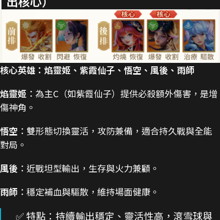
出核心）
核心英雄：焰靈姬、紫霞仙子、悟空、風後、雨師
焰靈姬
：為主C（如紫霞仙子）提供必殺額外傷害，是增
傷神角。
悟空
：雙形態切換靈活，攻防兼備，適合持久戰與全能
對局。
風後
：近戰坦型輸出，生存與火力兼顧。
雨師
：穩定補血與驅散，維持場面健康。
✅ 特點：持續輸出穩定、靈活性高，滾雪球與