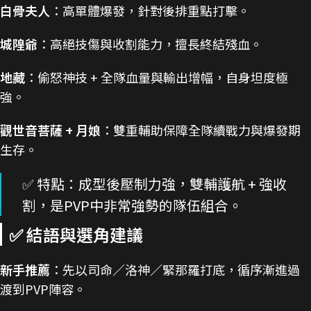
白骨夫人
：高單體爆發，針對後排重點打擊。
城隍爺
：高絕技傷與收割能力，擅長終結殘血。
地藏
：偷怒神技 + 全隊血量與輸出增幅，自身坦度極
強。
觀世音菩薩 + 月娘
：雙重輔助保障全隊續戰力與爆發期
生存。
✅ 特點：成型後壓制力強，雙輔護航 + 強收
割，是PVP中非常強勢的隊伍組合。
✅ 結語與選角建議
新手推薦
：先以司命／洛神／緊那羅打底，循序漸進過
渡到PVP陣容。