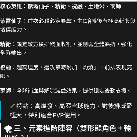
核心英雄：紫霞仙子、精衛、祝融、土地公、雨師
紫霞仙子
：首次必殺必定暴擊，主C培養後有極高斬殺與
增傷能力。
精衛
：鎖定敵方後排殘血收割，並削弱全體暴抗，強化
全隊輸出。
祝融
：超高坦度，遭攻擊時附加「灼燒」，前排表現亮
眼。
雨師
：全隊補血與解除減益效果，提供穩定後勤支援。
✅ 特點：高爆發、高滾雪球能力，對後排威脅
極大，特別適合PVP使用。
🌪️ 三、元素進階陣容（雙形態角色 + 輸