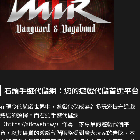
石頭手遊代儲網：您的遊戲代儲首選平台
在現今的遊戲世界中，遊戲代儲成為許多玩家提升遊戲
體驗的選擇。而石頭手遊代儲網
（https://sticweb.tw/）作為一家專業的遊戲代儲平
台，以其優質的遊戲代儲服務受到廣大玩家的青睞。本