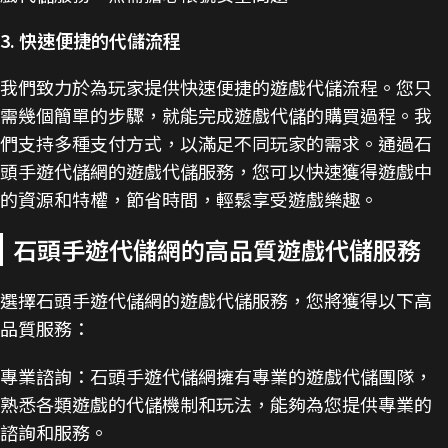
3. 快速便捷的代儲流程
我們致力於為玩家提供快速便捷的遊戲代儲流程。您只
需幾個簡單的步驟，就能完成遊戲代儲的購買過程。我
們支持多種支付方式，以滿足不同玩家的需求。通過石
頭手遊代儲網的遊戲代儲服務，您可以快速獲得遊戲中
的資源和特權，節省時間，輕鬆享受遊戲樂趣。
石頭手遊代儲網的高品質遊戲代儲服務
選擇石頭手遊代儲網的遊戲代儲服務，您將獲得以下高
品質服務：
專業諮詢：石頭手遊代儲網擁有專業的遊戲代儲團隊，
熟悉各類遊戲的代儲機制和玩法，能夠為您提供專業的
諮詢和服務。