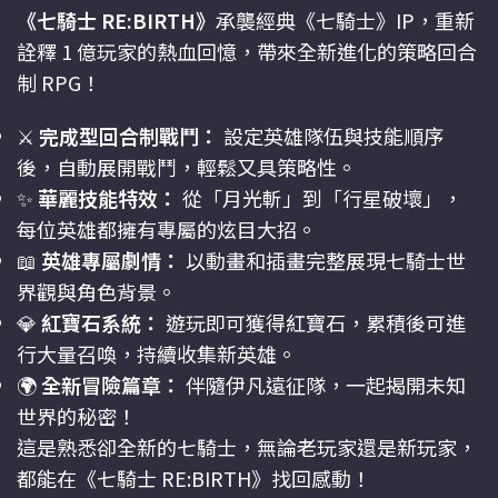
《七騎士 RE:BIRTH》
承襲經典《七騎士》IP，重新
詮釋 1 億玩家的熱血回憶，帶來全新進化的策略回合
制 RPG！
⚔️
完成型回合制戰鬥：
設定英雄隊伍與技能順序
後，自動展開戰鬥，輕鬆又具策略性。
✨
華麗技能特效：
從「月光斬」到「行星破壞」，
每位英雄都擁有專屬的炫目大招。
📖
英雄專屬劇情：
以動畫和插畫完整展現七騎士世
界觀與角色背景。
💎
紅寶石系統：
遊玩即可獲得紅寶石，累積後可進
行大量召喚，持續收集新英雄。
🌍
全新冒險篇章：
伴隨伊凡遠征隊，一起揭開未知
世界的秘密！
這是熟悉卻全新的七騎士，無論老玩家還是新玩家，
都能在《七騎士 RE:BIRTH》找回感動！