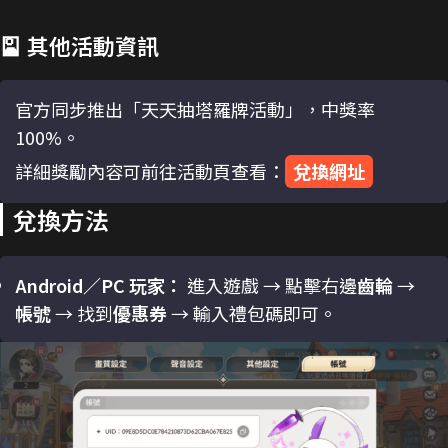
🎴 其他活動資訊
官方同步推出「天天抽塔羅牌活動」，中獎率
100%。
詳細獎勵內容可前往活動頁查看：
兌換網址
兌換方法
Android／PC 玩家：
進入遊戲 → 點擊右邊
齒輪
→
帳號
→ 找到
優惠券
→ 輸入禮包碼即可。