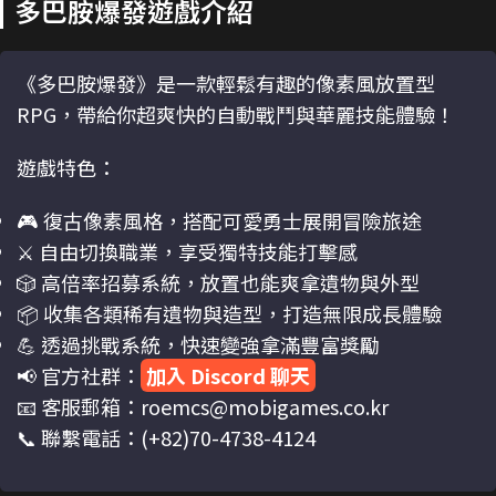
多巴胺爆發遊戲介紹
《多巴胺爆發》是一款輕鬆有趣的像素風放置型
RPG，帶給你超爽快的自動戰鬥與華麗技能體驗！
遊戲特色：
🎮 復古像素風格，搭配可愛勇士展開冒險旅途
⚔️ 自由切換職業，享受獨特技能打擊感
🎲 高倍率招募系統，放置也能爽拿遺物與外型
📦 收集各類稀有遺物與造型，打造無限成長體驗
💪 透過挑戰系統，快速變強拿滿豐富獎勵
📢 官方社群：
加入 Discord 聊天
📧 客服郵箱：roemcs@mobigames.co.kr
📞 聯繫電話：(+82)70-4738-4124