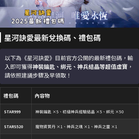
星河訣愛最新兌換碼、禮包碼
以下為《星河訣愛》目前官方公開的最新禮包碼，輸
入即可獲得
神裝鑰匙、綁元、神兵結晶等超值虛寶
，
請依照建議步驟及早領取！
禮包碼
內容物
STAR999
神裝鑰匙 ×5、初級神兵經驗結晶 ×5、綁元 ×50
STARS520
寵物資質丹 ×1、神兵之魂 ×1、神兵之靈 ×1