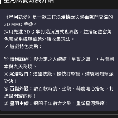
《星河訣愛》是一款主打浪漫情緣與熱血戰鬥交織的
3D MMO 手遊。
採用先進 3D 引擎打造沉浸式世界觀，並搭配豐富角
色養成系統與華麗外觀收集玩法。
📌 遊戲特色亮點：
💘
情緣羈絆：
與命定之人締結「星誓之盟」，共闖副
本與九天秘境。
⚔️
沉浸戰鬥：
炫酷技能、暢快打擊感，體驗激烈幫派
對決！
👗
百變外觀：
數百款時裝、坐騎、萌寵隨心搭配，打
造最閃耀的你！
🌌
星羽主線：
揭開千年宿命之謎，重塑星河秩序！