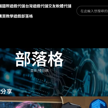
儲
國際遊戲代儲
台灣遊戲代儲
交友軟體代儲
購買教學
遊戲部落格
部落格
首頁
禮包碼
號分享