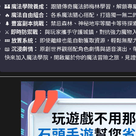
🏰
魔法學院養成：
跟隨傳奇魔法師梅林學習，解鎖專
🔥
魔法自由組合：
各系魔法隨心搭配，打造獨一無二
🌲
豐富副本挑戰：
禁忌森林、神秘地牢等關卡等待探
⚔️
即時防禦戰：
與玩家攜手守護城鎮，對抗強力魔物
💤
放置系統：
即使離線也能自動獲取資源，輕鬆無壓
📖
沉浸劇情：
原創世界觀搭配角色劇情與語音演出，
快來加入魔法學院，開啟屬於你的魔法冒險之旅，見證