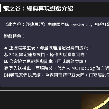
龍之谷：經典再現遊戲介紹
《龍之谷：經典再現》由韓國原廠 Eyedentity 團
遊戲特色：
🔥 正統職業重現，海量技能搭配出獨門流派！
🕹️ 3D無鎖定連擊戰鬥，操作爽感拳拳到肉！
👥 公會協力再戰經典副本，回味屠龍榮耀！
🎁 登入送機車＋西服時裝，代言人 MC HotDog 熱血
DN老玩家們快集結，重返阿爾特里亞大陸，再寫屬於