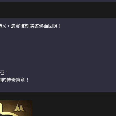
隊打造⚔️，忠實復刻端遊熱血回憶！
號召！
你的傳奇篇章！