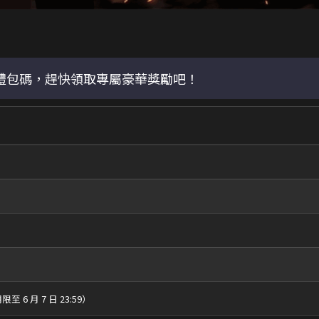
最新禮包碼，趕快領取專屬豪華獎勵吧！
6 月 7 日 23:59）