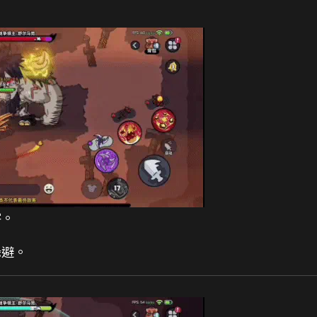
害。
躲避。