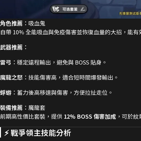
角色推薦
：吸血鬼
自帶 10% 全能吸血與免疫傷害並恢復血量的大招，能
武器推薦
：
雷弓
：穩定遠程輸出，避免與 BOSS 貼身。
魔龍之怒
：技能傷害高，適合短時間爆發輸出。
蜉蝣
：蓄力後高移速與傷害，方便拉扯走位。
裝備推薦
：魔龍套
前期高性價比套裝，提供
12% BOSS 傷害加成
，可於紋
⚡ 戰爭領主技能分析