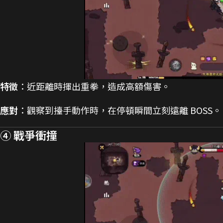
特徵
：近距離時揮出重拳，造成高額傷害。
應對
：觀察到擡手動作時，在停頓瞬間立刻遠離 BOSS。
④ 戰爭衝撞