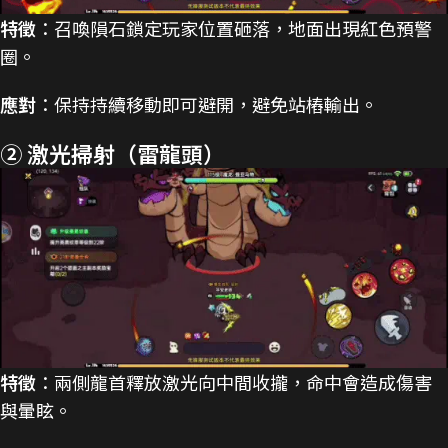
特徵
：召喚隕石鎖定玩家位置砸落，地面出現紅色預警
圈。
應對
：保持持續移動即可避開，避免站樁輸出。
② 激光掃射（雷龍頭）
特徵
：兩側龍首釋放激光向中間收攏，命中會造成傷害
與暈眩。