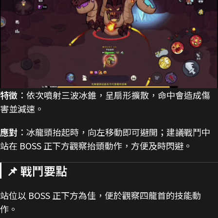
特徵
：依次噴射三波冰錐，呈扇形擴散，命中會造成傷
害並減速。
應對
：冰龍頭抬起時，向左移動即可避開；建議戰鬥中
站在 BOSS 正下方觀察抬頭動作，方便及時閃避。
📌 戰鬥要點
站位以 BOSS 正下方為佳，便於觀察四龍首的技能動
作。