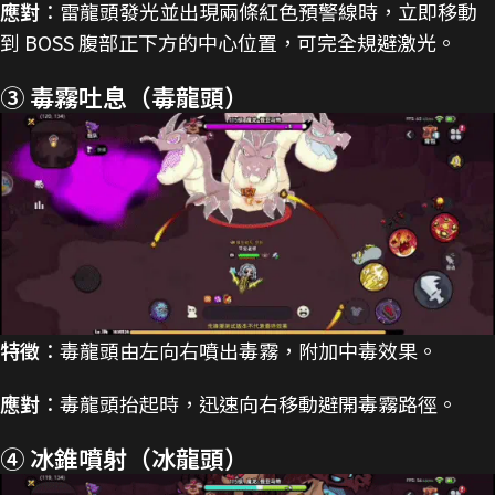
應對
：雷龍頭發光並出現兩條紅色預警線時，立即移動
到 BOSS 腹部正下方的中心位置，可完全規避激光。
③ 毒霧吐息（毒龍頭）
特徵
：毒龍頭由左向右噴出毒霧，附加中毒效果。
應對
：毒龍頭抬起時，迅速向右移動避開毒霧路徑。
④ 冰錐噴射（冰龍頭）