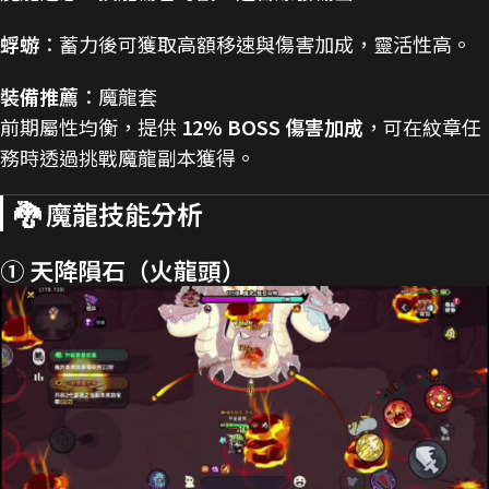
蜉蝣
：蓄力後可獲取高額移速與傷害加成，靈活性高。
裝備推薦
：魔龍套
前期屬性均衡，提供
12% BOSS 傷害加成
，可在紋章任
務時透過挑戰魔龍副本獲得。
🐉 魔龍技能分析
① 天降隕石（火龍頭）