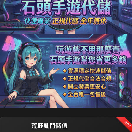
HO
荒野亂鬥儲值