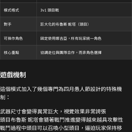
模式格式
3v1 頭目戰
對手
巨大化的布魯斯 妮塔（頭目）
可操作角色
固定使用娜吉亞，所有玩家統一角色
核心重點
協調走位與團隊合作，而非角色選擇
遊戲機制
這個模式加入了幾個專門為四月愚人節設計的特殊機
制：
武器尺寸會變得異常巨大，視覺效果非常誇張
頭目布魯斯 妮塔會隨著戰鬥推進變得越來越具攻擊性
戰鬥過程中頭目可以召喚小型頭目，逼迫玩家保持移