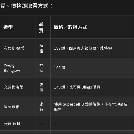
質、價格跟取得方式：
品
造型
價格／取得方式
質
神
布魯斯 妮塔
199 鑽，四月愚人節期間可能特價
話
Ywolg／
神
199 鑽
Bertglow
話
史
充氣梅洛蒂
149 鑽，也可用 Blings 購買
詩
史
使用 Supercell ID 點數解鎖，不在常規商店
皇家寶箱
詩
販售
蛋寶 瑞科
—
—