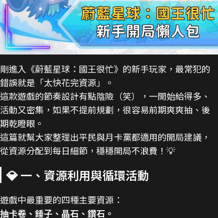
剛進入《蔚藍星球：國王很忙》的新手玩家，最常犯的
錯誤就是「太快花完資源」。
這款遊戲的節奏設計有點陰險（笑），一開始給得多、
活動又密集，如果不提前規劃，很容易前期爽爽抽、後
期乾瞪眼。
這篇就幫大家整理出平民與月卡黨都適用的開局建議，
從資源分配到每日細節，穩穩開局不浪費！💡
💎 一、資源利用與循環活動
遊戲中最重要的四種主要資源：
抽卡卷、錘子、晶石、鑽石。