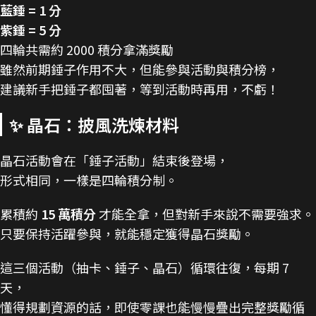
藍錘 = 1 分
紫錘 = 5 分
四輪共需約 2000 積分拿滿獎勵
雖然前期錘子作用不大，但能參與活動與積分榜，
建議新手把錘子都囤著，等到活動時再用，不虧！
✨ 晶石：披風洗煉材料
晶石活動會在「錘子活動」結束後登場，
形式相同，一樣是四輪積分制。
累積約
15 萬積分
才能全拿，但對新手來說不需要強求。
只要保持活躍參與，就能穩定獲得晶石獎勵。
這三個活動（抽卡、錘子、晶石）循環往復，每期 7
天，
懂得規劃資源的話，即使零課也能慢慢疊出完整獎勵循