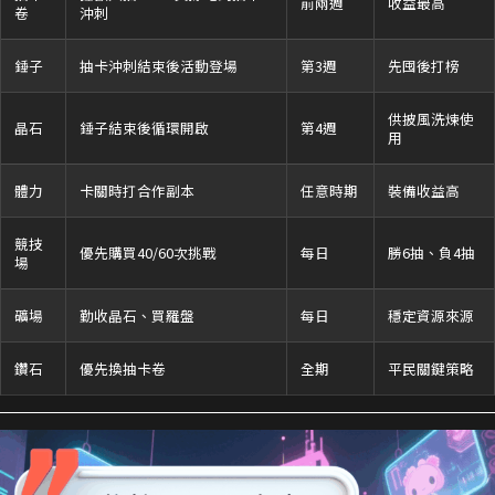
前兩週
收益最高
卷
沖刺
錘子
抽卡沖刺結束後活動登場
第3週
先囤後打榜
供披風洗煉使
晶石
錘子結束後循環開啟
第4週
用
體力
卡關時打合作副本
任意時期
裝備收益高
競技
優先購買40/60次挑戰
每日
勝6抽、負4抽
場
礦場
勤收晶石、買羅盤
每日
穩定資源來源
鑽石
優先換抽卡卷
全期
平民關鍵策略