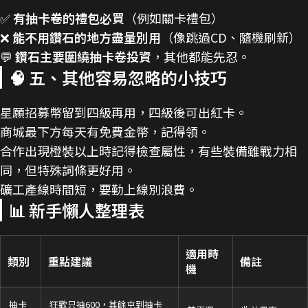
✅
有抽卡卷的禮包必買
（例如關卡禮包）
❌
能不用鑽石的地方盡量別用
（像跳過CD、隨機刷新）
💬
鑽石主要圍繞抽卡卷投資
，其他都能先忍。
🧠 五、其他容易忽略的小技巧
星願招募幣留到四級再用，四級後可出紅卡。
商城最下方每天有免費金幣，記得領。
合作出現橙裝以上時記得檢查屬性，有些裝備雖戰力相
同，但特殊詞條更好用。
礦工產線時間短，要勤上線別浪費。
📊 新手懶人整理表
適用時
類別
重點建議
備註
機
抽卡
狂歡只抽600，其餘屯到抽卡