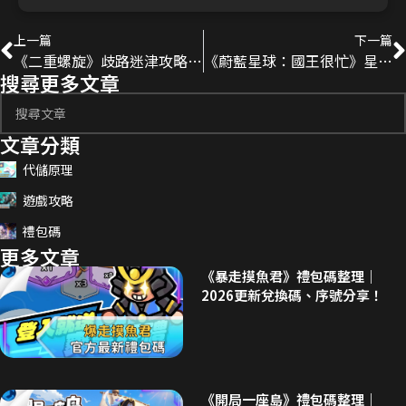
上一篇
下一篇
《二重螺旋》歧路迷津攻略｜提燈升級、角色推薦與Buff選擇
《蔚藍星球：國王很忙》星珀兌換建議｜平民必換項目、後期資源規劃
搜尋更多文章
文章分類
代儲原理
遊戲攻略
禮包碼
更多文章
《暴走摸魚君》禮包碼整理｜
2026更新兌換碼、序號分享！
《開局一座島》禮包碼整理｜