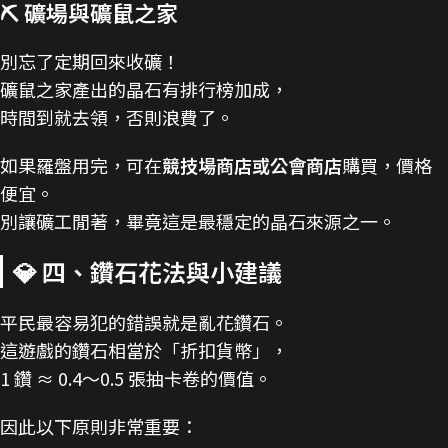
⛏️ 礦場與礦鼠之家
別忘了定期回來收礦！
礦鼠之家產出的晶石有排行榜加成，
時間到就去領，否則浪費了。
如果羅盤用完，可在
競技場商店或公會商店
購買，價格
便宜。
別讓礦工閒著，畢竟這是最穩定的晶石來源之一。
💎 四、鑽石花法與小建議
平民最容易犯的錯誤就是亂花鑽石。
這遊戲的鑽石相當於「折扣貨幣」，
1 鑽 ≈ 0.4～0.5 張抽卡卷的價值。
因此以下原則非常重要：