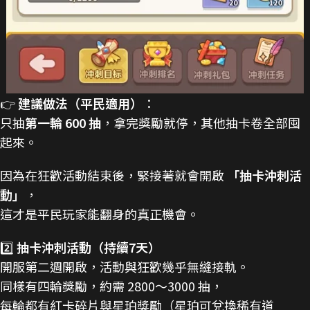
👉
建議做法（平民適用）
：
只抽
第一輪 600 抽
，拿完獎勵就停，其他抽卡卷全部囤
起來。
因為在狂歡活動結束後，緊接著就會開啟
「抽卡沖刺活
動」
，
這才是平民玩家能翻身的真正機會。
2️⃣
抽卡沖刺活動（持續7天）
開服第二週開啟，活動與狂歡幾乎無縫接軌。
同樣有四輪獎勵，約需 2800～3000 抽，
每輪都有紅卡碎片與星珀獎勵（星珀可兌換稀有道