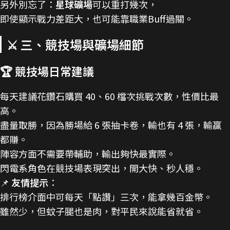
另外別忘了：
星球礦場
可以重打幾次，
即使顯示戰力差距大，也可能靠職業Buff過關。
⚔️ 三、競技場與礦場細節
🏆 競技場日常建議
每天建議花鑽石購買 40、60 檔次挑戰次數，性價比最
高。
盡量取勝，因為勝場給 6 張抽卡卷，輸也有 4 張，輸贏
都賺。
陣容方面不需要帶輔助，輸出夠快最實際。
閃電系角色在競技場表現突出，開大快、秒人穩。
📌
友情提示
：
排行榜介面中可每天「點讚」三次，能拿幾百金幣。
雖然少，但蚊子腿也是肉，對平民來說能省就省。