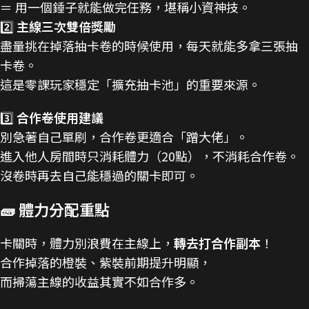
＝ 用一個錘子就能做完任務，堪稱小資神技。
2️⃣
主線三次雙倍獎勵
盡量挑在掉落抽卡卷的時候使用，每天就能多拿三張抽
卡卷。
這是零課玩家穩定「擴充抽卡池」的重要來源。
3️⃣
合作卷使用建議
別急著自己單刷，合作卷更適合「蹭大佬」。
進入他人房間時只消耗體力（20點），不消耗合作卷。
沒卷時再去自己能穩過的關卡即可。
🧱 體力分配重點
卡關時，體力別浪費在主線上，
轉去打合作副本
！
合作掉落的橙裝、紫裝前期提升明顯，
而掃蕩主線的收益其實不如合作多。