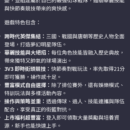
變，並組建屬於自己的最強街球戰隊，體驗華麗技能
與快節奏競技帶來的爽快感。
遊戲特色包含：
跨時代英傑集結：
三國、戰國與唐朝等歷史人物全面
登場，打造夢幻明星隊伍。
華麗技能與大絕招：
每位角色技能皆融入歷史典故，
帶來獨特又帥氣的球場演出。
3V3 即時街頭競技：
快節奏對戰玩法，率先取得21分
即可獲勝，操作感十足。
豐富模式自由選擇：
除了排位賽外，還有娛樂模式、
特訓玩法與多樣活動內容。
操作與策略並重：
透過傳球、過人、技能連攜與隊伍
配合，享受真正的街籃對抗。
上市福利超豐富：
登入即可領取大量獎勵與培養資
源，新手也能快速上手。