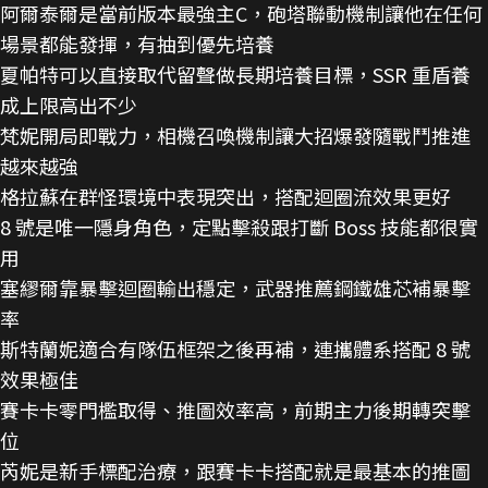
阿爾泰爾是當前版本最強主C，砲塔聯動機制讓他在任何
場景都能發揮，有抽到優先培養
夏帕特可以直接取代留聲做長期培養目標，SSR 重盾養
成上限高出不少
梵妮開局即戰力，相機召喚機制讓大招爆發隨戰鬥推進
越來越強
格拉蘇在群怪環境中表現突出，搭配迴圈流效果更好
8 號是唯一隱身角色，定點擊殺跟打斷 Boss 技能都很實
用
塞繆爾靠暴擊迴圈輸出穩定，武器推薦鋼鐵雄芯補暴擊
率
斯特蘭妮適合有隊伍框架之後再補，連攜體系搭配 8 號
效果極佳
賽卡卡零門檻取得、推圖效率高，前期主力後期轉突擊
位
芮妮是新手標配治療，跟賽卡卡搭配就是最基本的推圖