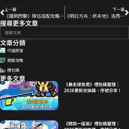
上一篇
下一篇
《鐳明閃擊》隊伍搭配攻略｜沙鷹模組運用、開荒到成型陣容推薦
《明日方舟：終末地》洛西培養素材整理｜晉升、專武、技能專精所需材料與取得方式
搜尋更多文章
文章分類
代儲原理
遊戲攻略
禮包碼
更多文章
《暴走摸魚君》禮包碼整理｜
2026更新兌換碼、序號分享！
《開局一座島》禮包碼整理｜