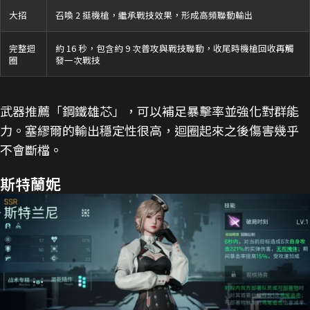
大招
召喚 2 挺機槍，繼承戰技效果，形成高頻聯動輸出
完整迴
約 16 秒，包含約 9 次普攻與戰技聯動，收尾時機槍回收再觸
圈
發一次戰技
武器推薦「鋼鐵雄芯」，可以補足暴擊率並強化對群能
力。塞繆爾的輸出穩定性很高，迴圈起來之後傷害幾乎
不會斷檔。
斯特蘭妮