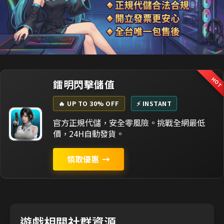
HO
鐳明閃擊儲值
🔥 UP TO 30% OFF
⚡ INSTANT
官方正規代儲，安全零風險。挑戰全網最低
價，24H自動發貨。
領取優惠
→
遊戲相關社群資源