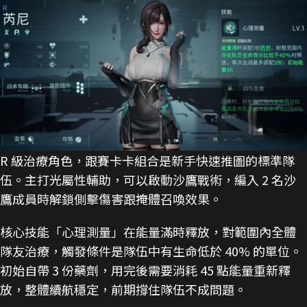
R 級治療角色，跟賽卡卡組合是新手快速推圖的標準隊
伍。主打光屬性輔助，可以啟動沙鷹戰術，編入 2 名沙
鷹成員時解鎖側擊傷害跟掩體召喚效果。
核心技能「心理測量」在能量滿時釋放，對範圍內全體
隊友治療，觸發條件是隊伍中有生命低於 40% 的單位。
初始自帶 3 份藥劑，用完後需要消耗 45 點能量重新釋
放，整體續航穩定，前期撐住隊伍不成問題。