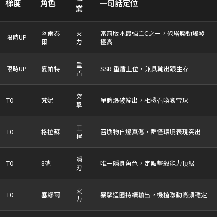
梯度
角色
一句話定位
業
阿爾泰
火
當前版本最強主C之一，砲塔聯動爆發
限時UP
爾
力
極高
重
限時UP
夏帕特
SSR 重盾上位，兼具輸出跟生存
盾
突
T0
梵妮
單體爆破輸出，相機召喚滾雪球
擊
工
T0
格拉蘇
召喚物自爆真傷，群怪環境表現突出
程
隱
T0
8號
唯一隱身角色，定點擊殺能力頂級
刃
火
T0
塞繆爾
暴擊迴圈持續輸出，機槍聯動高頻穩定
力