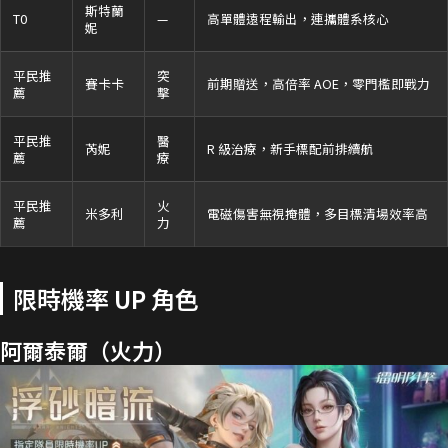
斯特蘭
T0
—
高單體遠程輸出，連攜體系核心
妮
平民推
突
賽卡卡
前期贈送，高倍率 AOE，零門檻即戰力
薦
擊
平民推
醫
芮妮
R 級治療，新手標配前排續航
薦
療
平民推
火
米多利
電磁傷害無視掩體，多目標清場效率高
薦
力
限時機率 UP 角色
阿爾泰爾（火力）