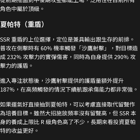
角色中屬於頂級。
夏帕特（重盾）
SSR 重盾的上位選擇，定位是兼具輸出跟生存的前排。
普攻在側擊時有 60% 機率觸發「沙鷹射擊」，對目標造
成 232% 攻擊力的實彈傷害，同時為自身提供 290% 攻
擊力的護盾。
進入專注狀態後，沙鷹射擊提供的護盾量額外提升
187%，在高頻觸發的情況下續航跟承傷能力都非常強。
如果運氣好直接抽到夏帕特，可以考慮直接取代留聲作
為培養目標。雖然大招施放頻率沒有留聲高，但 SSR 本
身的養成上限比 R 級角色高了不少，長期來看投資夏帕
特的收益更好。