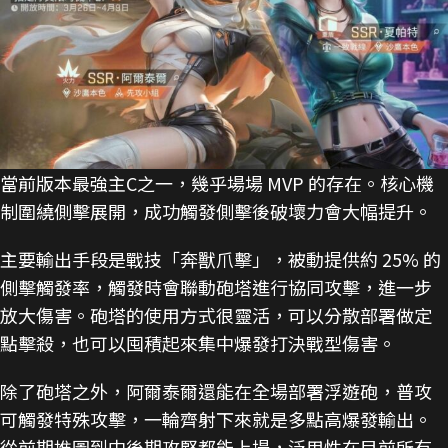
當前版本最強主C之一，幾乎場場 MVP 的存在。核心機
制圍繞側擊展開，成功觸發側擊後破壞力會大幅提升。
主要輸出手段是戰技「奔獸爪擊」，被動提供約 25% 的
側擊觸發率，觸發時會聯動砲塔進行協同攻擊，進一步
放大傷害。砲塔的使用方式很靈活，可以分散部署做定
點擊殺，也可以囤積起來集中爆發打決戰型傷害。
除了砲塔之外，阿爾泰爾還能在全場部署浮遊砲，普攻
可觸發特殊攻擊，一輪齊射下來就是多點高爆發輸出。
從前期推圖到中後期攻堅都能上場，泛用性在目前所有