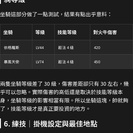
坐騎這部分做了一點測試，結果有點出乎意料：
坐騎
等級
技能等級
對火牛傷害
依格羅斯
LV44
超法 4 級
420
暴風天使
LV74
超法 4 級
450
兩隻坐騎等級差了 30 級，傷害差距卻只有 30 左右，幾
乎可以忽略。實際傷害的高低還是取決於技能等級本
身，坐騎等級的影響相當有限。所以坐騎這塊，帥就夠
了，技能等級才是真正要投資的地方。
6. 練技｜掛機設定與最佳地點