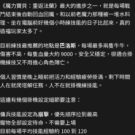
《魔力寶貝：重返法蘭》最大的進步之一，就是每場戰
鬥結束後自動回血回魔，和以前老魔力那種被一堆水料
理、坐在電腦前好幾個小時練技能的日子比起來，真的
造福玩家太多了。
目前練技最推薦的地點是
巴洛斯
，每場最多兩隻牛牛，
傷害不高，每隻血量大約 9000，安全又穩定，很適合掛
機練技又不用擔心角色陣亡。
個人習慣是晚上睡前把活力和經驗疲勞掛滿，剩下時間
人在就爬塔解任務，人不在就掛機練技能。
這邊有幾個掛機設定細節要注意：
傭兵技能設定為
崩擊
，優先順序拉到最高
寵物全部設定待命，不需要上場
目前每場平均技能經驗約 100 到 120