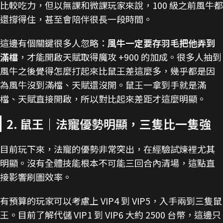
比較吃力，但以無課和微課玩家來說，100 級之前風牛都
還撐得住，甚至會陪伴很長一段時間。
這邊有個關鍵很多人忽略：
風牛一定要存羽毛把他弄到
滿檔
，才能開啟天賦取得魔攻 +900 的加成。很多人抽到
風牛之後覺得怎麼打起來比鼠王差這麼多，幾乎都是因
為風牛沒到滿檔、天賦還沒開。鼠王一拿到手就是滿
檔、天賦直接開啟，所以對比起來差距才這麼明顯。
2. 鼠王｜法寵優勢明顯，三隻比一隻強
目前玩下來，法寵的優勢非常突出，在經驗試煉裡尤其
明顯。沒有全體技能根本不可能三回合內清場，這點直
接影響刷圖效率。
有預算的玩家可以考慮上 VIP4 到 VIP5，入手兩到三隻鼠
王。目前了解代儲 VIP1 到 VIP6 大約 2500 台幣，這邊只