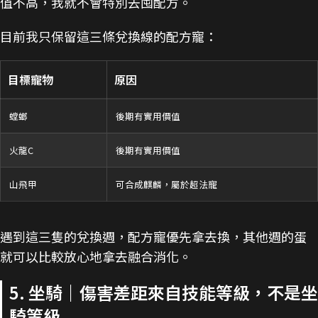
值不高，我就不會特別去囤配方。
目前我只保留這三條兌換線的配方寵：
目標寵物
原因
螳螂
後期有實用價值
火龍C
後期有實用價值
山飛甲
可合成麒麟，屬於超法寵
遇到這三隻的兌換週，配方寵優先拿去換，其他週的蛋
就可以比較放心地拿去融合消化。
5. 坐騎｜傷害差距來自技能等級，不是坐
騎等級