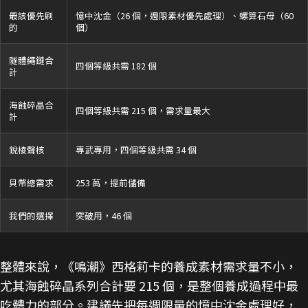
最該優先刷
憶中沈金（26 個，週限素材優先處理）、螺算石母（60
的
個）
隧體繩鏈合
四個等級共需 182 個
計
海蝕碎晶合
四個等級共需 215 個，需求量最大
計
銳棱聲核
專武專用，四個等級共需 34 個
貝幣總需求
253 萬，提前儲備
我們的選擇
突破用，46 個
整體來說，《鳴潮》西格莉卡的養成素材需求量不小，
尤其海蝕碎晶系列合計要 215 個，是整個養成過程中最
吃體力的部分。建議先把每週限量的憶中沈金處理好，