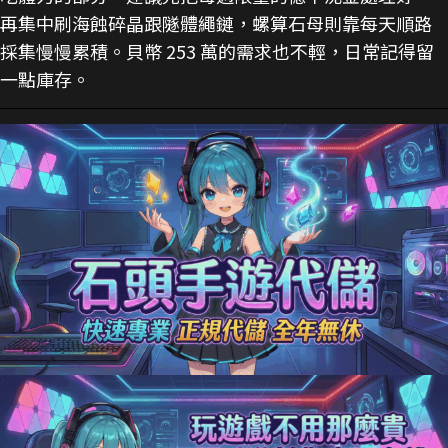
再集中刷海蝕碎晶跟隧體繩鏈，螺算石母則靠每天順路
採集慢慢累積。貝幣 253 萬的需求也不輕，日常記得留
一點庫存。