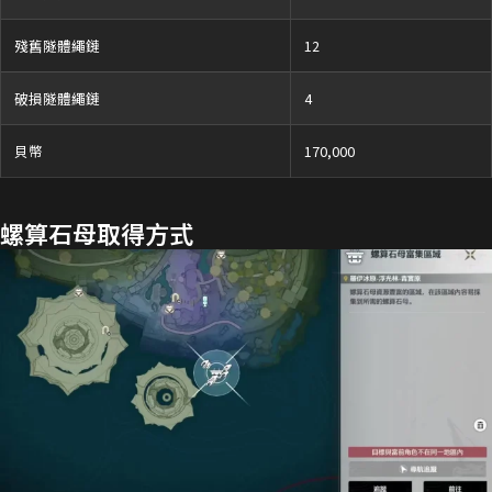
殘舊隧體繩鏈
12
破損隧體繩鏈
4
貝幣
170,000
螺算石母取得方式