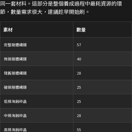
同一套材料。這部分是整個養成過程中最耗資源的環
節，數量需求很大，建議趁早開始刷。
素材
數量
完整隧體繩鏈
57
微損隧體繩鏈
40
殘舊隧體繩鏈
28
破損隧體繩鏈
25
低頻海蝕碎晶
25
中頻海蝕碎晶
28
高頻海蝕碎晶
55