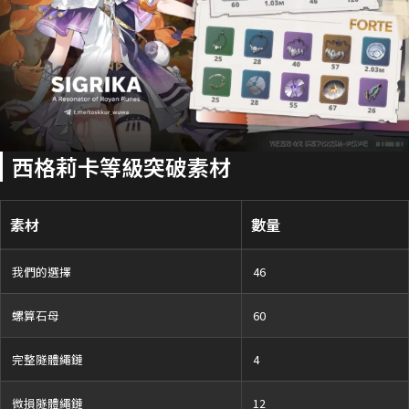
西格莉卡等級突破素材
素材
數量
我們的選擇
46
螺算石母
60
完整隧體繩鏈
4
微損隧體繩鏈
12