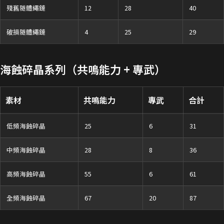
殘舊隧體繩鏈
12
28
40
破損隧體繩鏈
4
25
29
海蝕碎晶系列（共鳴能力 + 專武）
素材
共鳴能力
專武
合計
低頻海蝕碎晶
25
6
31
中頻海蝕碎晶
28
8
36
高頻海蝕碎晶
55
6
61
全頻海蝕碎晶
67
20
87