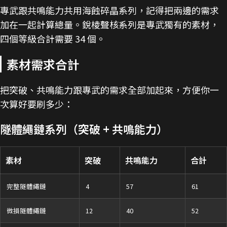
專武跟共鳴能力共用海蝕碎晶系列，記得把兩邊的需求
加在一起計算總量。銳棱聲核系列是專武獨有的素材，
四個等級合計需要 34 個。
素材需求合計
把突破、共鳴能力跟專武的需求全部加起來，方便你一
次算好要刷多少：
隧體繩鏈系列（突破 + 共鳴能力）
素材
突破
共鳴能力
合計
完整隧體繩鏈
4
57
61
微損隧體繩鏈
12
40
52