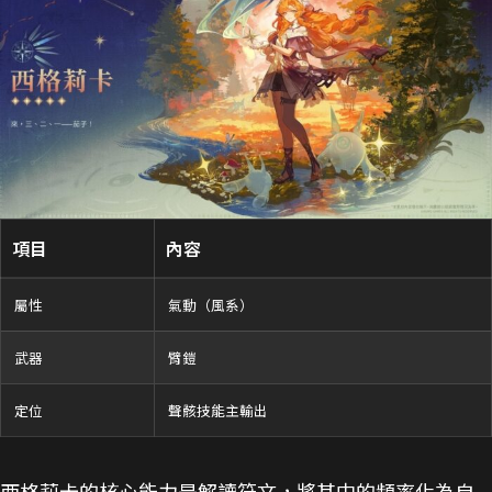
項目
內容
屬性
氣動（風系）
武器
臂鎧
定位
聲骸技能主輸出
西格莉卡的核心能力是解讀符文，將其中的頻率化為自