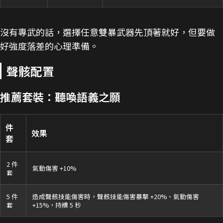
沒有專武的話，選擇任意雙暴武器先頂著就好，但要做
好強度落差的心理準備。
聲骸配置
推薦套裝：聽喚語義之願
件
效果
套
2 件
氣動傷害 +10%
套
5 件
造成聲骸技能傷害時，聲骸技能傷害暴擊 +20%、氣動傷害
套
+15%，持續 5 秒