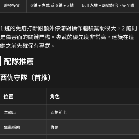
終極投資
6 鏈 + 專武 或 6 鏈 + 5 精
buff 永駐 + 層數翻倍，完全體
1 鏈的免疫打斷跟額外停滯對操作體驗幫助很大，2 鏈則
是傷害面的關鍵門檻。專武的優先度非常高，建議在追
鏈之前先確保有專武。
配隊推薦
西仇守隊（首推）
位置
角色
主輸出
西格莉卡
聲骸輔助
仇遠