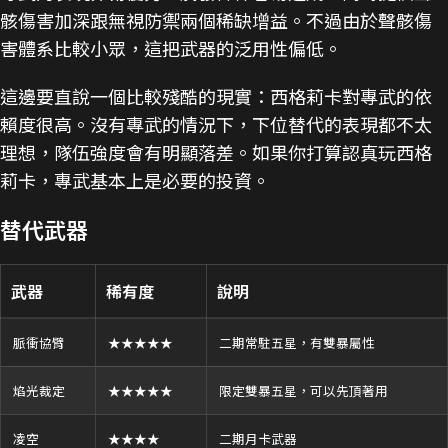
骸傷害加深跟無視防禦兩個稀缺增益。不過由於聲骸傷
害體系比較小眾，這把武器的泛用性偏低。
這邊要直說一個比較殘酷的現實：西格莉卡對專武的依
賴度很高。沒有專武的情況下，下位替代的表現都不太
理想，隊伍強度會有明顯落差。如果你打算認真玩西格
莉卡，專武基本上是必要的投資。
替代武器
武器
稀有度
說明
脈衝協臂
★★★★★
二期常駐五星，有雙暴屬性
焰光裁定
★★★★★
限定雙暴五星，可以先頂著用
凌空
★★★★
二期月卡武器