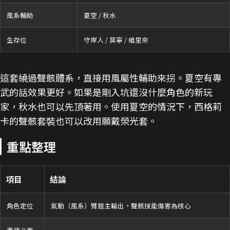
風系輔助
夏空 / 秋水
生存位
守岸人 / 莫寧 / 維里奈
這套繞過聲骸體系，直接用風屬性輔助來拐。夏空有專
武的話效果更好。如果是剛入坑還沒什麼角色的新玩
家，秋水也可以先頂著用。使用夏空的情況下，西格莉
卡的聲骸套裝也可以改用願戴榮光套。
重點整理
項目
結論
角色定位
氣動（風系）臂鎧主輸出，聲骸技能傷害為核心