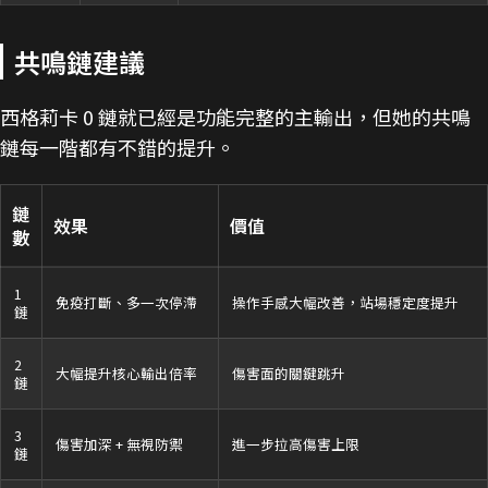
共鳴鏈建議
西格莉卡 0 鏈就已經是功能完整的主輸出，但她的共鳴
鏈每一階都有不錯的提升。
鏈
效果
價值
數
1
免疫打斷、多一次停滯
操作手感大幅改善，站場穩定度提升
鏈
2
大幅提升核心輸出倍率
傷害面的關鍵跳升
鏈
3
傷害加深 + 無視防禦
進一步拉高傷害上限
鏈