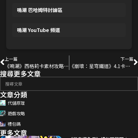
鳴潮 巴哈姆特討論區
鳴潮 YouTube 頻道
上一篇
下一篇
《鳴潮》西格莉卡素材攻略｜3.2 突破、共鳴能力與專武材料總覽
《崩壞：星穹鐵道》4.1卡池情報｜不死途登場、風堇與波提歐復刻
搜尋更多文章
文章分類
代儲原理
遊戲攻略
禮包碼
更多文章