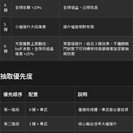
4
全隊攻擊 +20%
全隊增益，泛用性高
鏈
5
小幅提升大招傷害
提升幅度相對有限
鏈
天賦層數上限翻倍、
質變級提升，結合 3 鏈效果，不離開戰
6
buff 永駐，全隊月結晶
鬥狀態下可持續保持高額傷害加深跟無
鏈
傷害 +25%
視防禦
抽取優先度
優先順序
配置
說明
第一階段
0 鏈 + 專武
基礎完成體，專武是必要投資
第二階段
2 鏈 + 專武
核心輸出倍率大幅提升