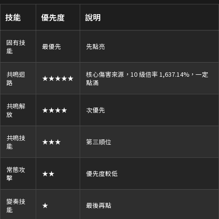
技能
優先度
說明
固有技
最優先
先點亮
能
共鳴迴
核心傷害來源，10 級倍率 1,637.14%，一定
★★★★★
路
點滿
共鳴解
★★★★
次優先
放
共鳴技
★★★
第三順位
能
常態攻
★★
優先度較低
擊
變奏技
★
最後再點
能