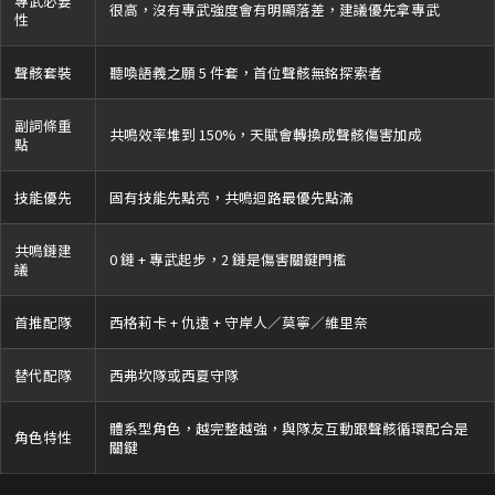
專武必要
很高，沒有專武強度會有明顯落差，建議優先拿專武
性
聲骸套裝
聽喚語義之願 5 件套，首位聲骸無銘探索者
副詞條重
共鳴效率堆到 150%，天賦會轉換成聲骸傷害加成
點
技能優先
固有技能先點亮，共鳴迴路最優先點滿
共鳴鏈建
0 鏈 + 專武起步，2 鏈是傷害關鍵門檻
議
首推配隊
西格莉卡 + 仇遠 + 守岸人／莫寧／維里奈
替代配隊
西弗坎隊或西夏守隊
體系型角色，越完整越強，與隊友互動跟聲骸循環配合是
角色特性
關鍵