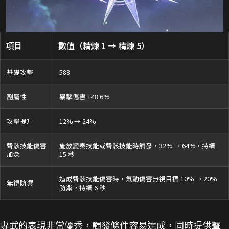
項目
數值（精煉 1 → 精煉 5）
基礎攻擊
588
副屬性
暴擊傷害 +48.6%
攻擊提升
12% → 24%
聲骸技能傷害
施放變奏技能或聲骸技能時觸發，32% → 64%，持續
加深
15 秒
造成聲骸技能傷害時，氣動傷害無視目標 10% → 20%
無視防禦
防禦，持續 6 秒
專武的表現非常優秀，觸發條件容易達成，同時提供聲