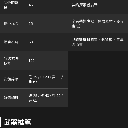
我們的選
46
無銘探索者挑戰
擇
辛吉勒姆挑戰（週限素材，優先
憶中沈金
26
處理）
共鳴醫療科購買、物資箱、富集
螺算石母
60
區採集
特級共鳴
122
促劑
低 25 / 中 28 / 高 55 /
海蝕碎晶
全 67
破 29 / 殘 40 / 微 52 /
隧體繩鏈
完 61
武器推薦