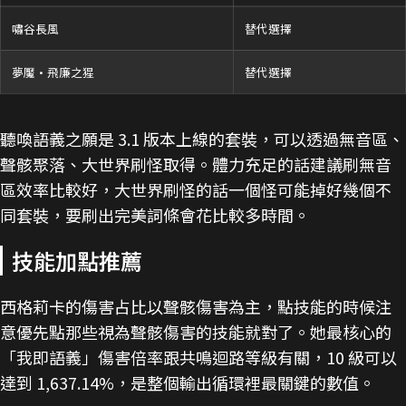
嘯谷長風
替代選擇
夢魘·飛廉之猩
替代選擇
聽喚語義之願是 3.1 版本上線的套裝，可以透過無音區、
聲骸聚落、大世界刷怪取得。體力充足的話建議刷無音
區效率比較好，大世界刷怪的話一個怪可能掉好幾個不
同套裝，要刷出完美詞條會花比較多時間。
技能加點推薦
西格莉卡的傷害占比以聲骸傷害為主，點技能的時候注
意優先點那些視為聲骸傷害的技能就對了。她最核心的
「我即語義」傷害倍率跟共鳴迴路等級有關，10 級可以
達到 1,637.14%，是整個輸出循環裡最關鍵的數值。