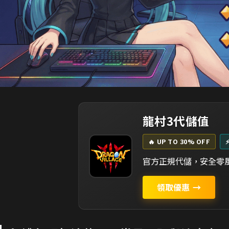
龍村3代儲值
🔥 UP TO 30% OFF
官方正規代儲，安全零風
領取優惠
→