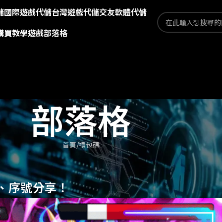
儲
國際遊戲代儲
台灣遊戲代儲
交友軟體代儲
購買教學
遊戲部落格
部落格
首頁
禮包碼
碼、序號分享！