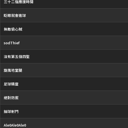
三十二強應援時間
眨眼就會進球
無敵偷心賊
sodThief
沒有第五個四聖
旋風地堂腿
足球精靈
絕對防禦
抽球射門
Ale0Ale0Ale0