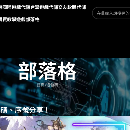
儲
國際遊戲代儲
台灣遊戲代儲
交友軟體代儲
購買教學
遊戲部落格
部落格
首頁
禮包碼
換碼、序號分享！