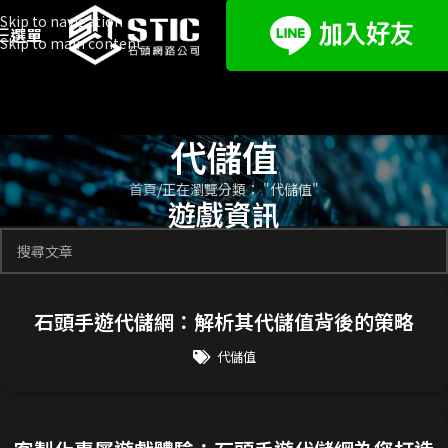
Skip to navigation
選單
Skip to main content
代儲值
首頁
正在瀏覽分類： "代儲值"
遊戲資訊
石頭手遊代儲網：解析其代儲值背後的策略
代儲值