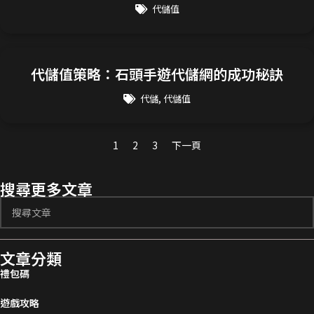
代儲值
代儲值策略：石頭手遊代儲網的成功秘訣
,
代儲
代儲值
1
2
3
下一頁
搜尋更多文章
文章分類
禮包碼
遊戲攻略