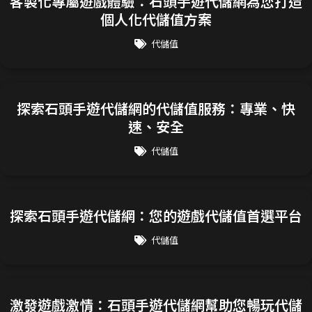
客製化專屬遊戲體驗：石頭手遊代儲網為您打造
個人化代儲值方案
代儲值
探索石頭手遊代儲網的代儲值服務：專業、快
速、安全
代儲值
探索石頭手遊代儲網：您的遊戲代儲值首選平台
代儲值
激發遊戲激情：石頭手遊代儲網幫助您暢玩代儲