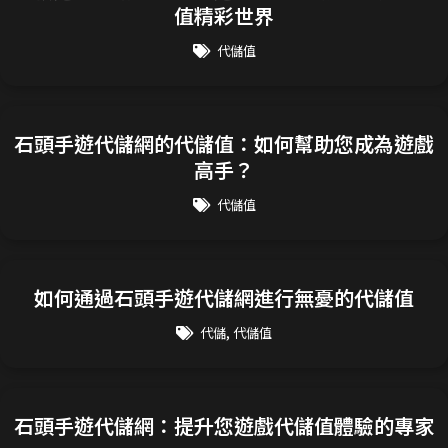
值精彩世界
代儲值
石頭手遊代儲網的代儲值：如何幫助您成為遊戲
高手？
代儲值
如何通過石頭手遊代儲網進行無憂的代儲值
,
代儲
代儲值
石頭手遊代儲網：提升您遊戲代儲值體驗的專家