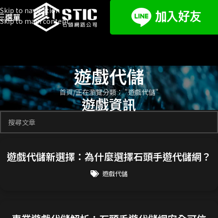
Skip to navigation
選單
Skip to main content
遊戲代儲
首頁
正在瀏覽分類： "遊戲代儲"
遊戲資訊
遊戲代儲新選擇：為什麼選擇石頭手遊代儲網？
遊戲代儲