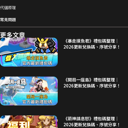
代儲原理
常見問題
更多文章
《暴走摸魚君》禮包碼整理｜
2026更新兌換碼、序號分享！
《開局一座島》禮包碼整理｜
2026更新兌換碼、序號分享！
《箭神請息怒》禮包碼整理｜
2026更新兌換碼、序號分享！