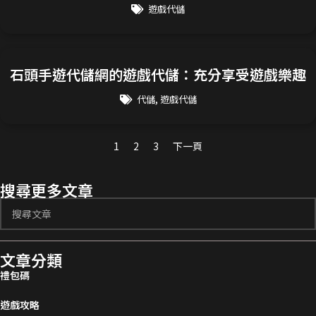
遊戲代儲
石頭手遊代儲網的遊戲代儲：充分享受遊戲樂趣
,
代儲
遊戲代儲
1
2
3
下一頁
搜尋更多文章
文章分類
禮包碼
遊戲攻略