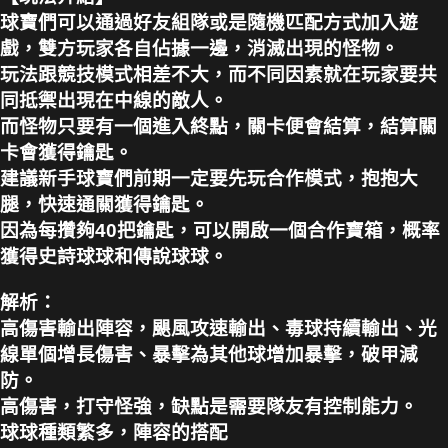
球寶們可以通過好友組隊或是隨機匹配方式加入遊
戲，雙方玩家各自佔據一邊，消滅出現的怪物。
玩法跟競技模式相差不大，而不同因素就在玩家要共
同抵禦出現在中線的敵人。
而怪物只要有一個進入終點，關卡便會結算，結算關
卡會獲得鑰匙。
建議新手球寶們前期一定要先玩合作模式，抱抱大
腿，快速通關獲得鑰匙。
因為每攢夠40把鑰匙，可以開啟一個合作寶箱，概率
獲得史詩球球和傳說球球。
解析：
高傷害輸出陣容，颶風攻速輸出、毒球持續輸出、光
線單個增長傷害、暴擊為其他球增加暴擊，破甲減
防。
高傷害，打守怪強，缺點是需要隊友有控制能力。
球球種類繁多，陣容的搭配