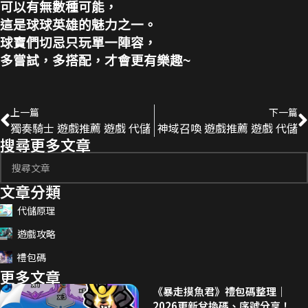
可以有無數種可能，
這是球球英雄的魅力之一。
球寶們切忌只玩單一陣容，
多嘗試，多搭配，才會更有樂趣~
上一篇
下一篇
獨奏騎士 遊戲推薦 遊戲 代儲
神域召喚 遊戲推薦 遊戲 代儲
搜尋更多文章
文章分類
代儲原理
遊戲攻略
禮包碼
更多文章
《暴走摸魚君》禮包碼整理｜
2026更新兌換碼、序號分享！