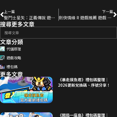
上一篇
下一篇
聖鬥士星矢：正義傳說 遊戲推薦 遊戲 代儲
劍俠情緣 R 遊戲推薦 遊戲 代儲
搜尋更多文章
文章分類
代儲原理
遊戲攻略
禮包碼
更多文章
《暴走摸魚君》禮包碼整理｜
2026更新兌換碼、序號分享！
《開局一座島》禮包碼整理｜