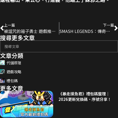
遠程輸出。秉公心、行道義，他踏上了誅邪之路。
上一篇
下一篇
被詛咒的箱子勇士 遊戲推薦 遊戲 代儲
SMASH LEGENDS：傳奇大亂鬥 遊戲推薦 遊戲 代儲
搜尋更多文章
文章分類
代儲原理
遊戲攻略
禮包碼
更多文章
《暴走摸魚君》禮包碼整理｜
2026更新兌換碼、序號分享！