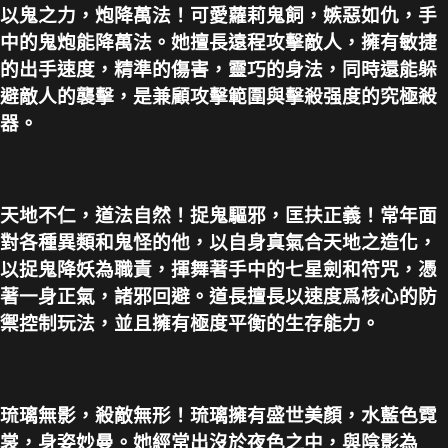
以鬼之力，炮降萬法！可愛蘿莉鬼飼，嫉惡如仇，手
中的鬼炮能降萬法。她擅長遠程攻擊敵人，擁有敏捷
的出手速度，精準的傷害，靈巧的身法，同時還能躲
避敵人的襲擊，是兼顧攻擊範圍與擊殺强度的究極殺
器。
天地不仁，道法自然！捉鬼驅邪，匡扶正義！常年面
對各種異類和鬼怪的他，以自身真氣合天地之造化，
以捉鬼降妖為職責，揮舞著手中的七星劍和符咒，憑
著一身正氣，諸邪回避。道長擅長以速度爲核心的防
禦控制玩法，並且擁有極度平衡的生存能力。
琉璃無影，殺敵無形！琉璃擁有盛世美顏，水藍色霓
裳，身姿妙曼。她經常出沒於夜色之中，與陰影為