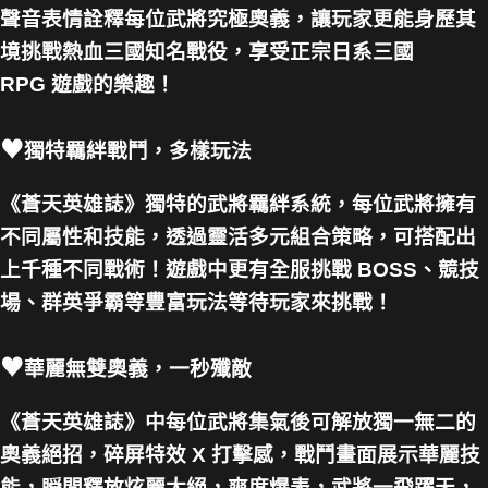
聲音表情詮釋每位武將究極奧義，讓玩家更能身歷其
境挑戰熱血三國知名戰役，享受正宗日系三國
RPG 遊戲的樂趣！
♥
獨特羈絆戰鬥，多樣玩法
《蒼天英雄誌》獨特的武將羈絆系統，每位武將擁有
不同屬性和技能，透過靈活多元組合策略，可搭配出
上千種不同戰術！遊戲中更有全服挑戰 BOSS、競技
場、群英爭霸等豐富玩法等待玩家來挑戰！
♥
華麗無雙奧義，一秒殲敵
《蒼天英雄誌》中每位武將集氣後可解放獨一無二的
奧義絕招，碎屏特效 X 打擊感，戰鬥畫面展示華麗技
能，瞬間釋放炫麗大絕，爽度爆表，武將一飛躍天，