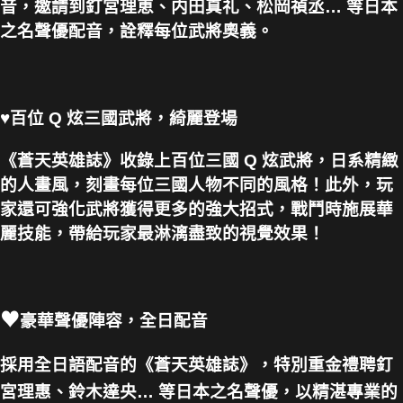
音，邀請到釘宮理恵、内田真礼、松岡禎丞… 等日本
之名聲優配音，詮釋每位武將奧義。
♥
百位 Q 炫三國武將，綺麗登場
《蒼天英雄誌》收錄上百位三國 Q 炫武將，日系精緻
的人畫風，刻畫每位三國人物不同的風格！此外，玩
家還可強化武將獲得更多的強大招式，戰鬥時施展華
麗技能，帶給玩家最淋漓盡致的視覺效果！
♥
豪華聲優陣容，全日配音
採用全日語配音的《蒼天英雄誌》，特別重金禮聘釘
宮理惠、鈴木達央… 等日本之名聲優，以精湛專業的