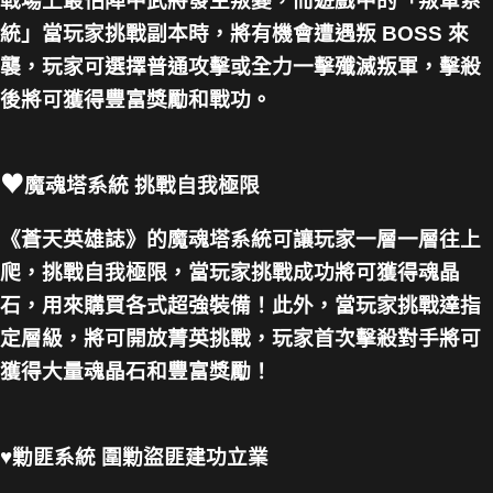
戰場上最怕陣中武將發生叛變，而遊戲中的「叛軍系
統」當玩家挑戰副本時，將有機會遭遇叛 BOSS 來
襲，玩家可選擇普通攻擊或全力一擊殲滅叛軍，擊殺
後將可獲得豐富獎勵和戰功。
♥
魔魂塔系統 挑戰自我極限
《蒼天英雄誌》的魔魂塔系統可讓玩家一層一層往上
爬，挑戰自我極限，當玩家挑戰成功將可獲得魂晶
石，用來購買各式超強裝備！此外，當玩家挑戰達指
定層級，將可開放菁英挑戰，玩家首次擊殺對手將可
獲得大量魂晶石和豐富獎勵！
♥勦匪系統 圍勦盜匪建功立業