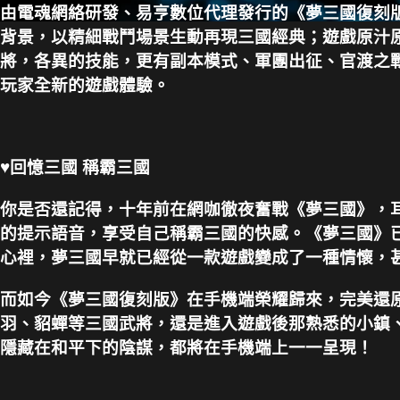
由電魂網絡研發、易亨數位代理發行的《夢三國復刻
背景，以精細戰鬥場景生動再現三國經典；遊戲原汁
將，各異的技能，更有副本模式、軍團出征、官渡之戰
玩家全新的遊戲體驗。
♥
回憶三國 稱霸三國
你是否還記得，十年前在網咖徹夜奮戰《夢三國》，
的提示語音，享受自己稱霸三國的快感。《夢三國》
心裡，夢三國早就已經從一款遊戲變成了一種情懷，
而如今《夢三國復刻版》在手機端榮耀歸來，完美還
羽、貂蟬等三國武將，還是進入遊戲後那熟悉的小鎮、
隱藏在和平下的陰謀，都將在手機端上一一呈現！