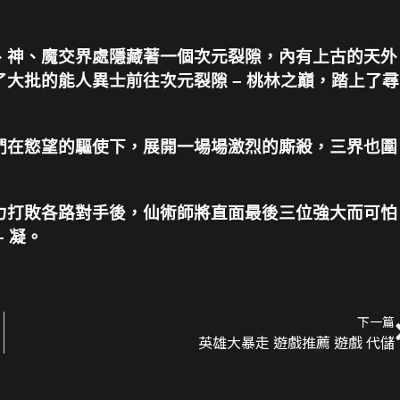
、神、魔交界處隱藏著一個次元裂隙，內有上古的天外
大批的能人異士前往次元裂隙 – 桃林之巔，踏上了尋
們在慾望的驅使下，展開一場場激烈的廝殺，三界也圍
力打敗各路對手後，仙術師將直面最後三位強大而可怕
 凝。
下一篇
英雄大暴走 遊戲推薦 遊戲 代儲