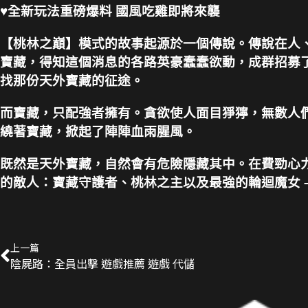
♥全新玩法重磅爆料 國風吃雞即將來襲
【桃林之巔】模式的故事起源於一個傳說。傳說在人
寶藏，得知這個消息的各路英豪蠢蠢欲動，成群招募了
找那份天外寶藏的征途。
而寶藏，只配強者擁有。貪欲使人面目猙獰，無數人
繞著寶藏，掀起了陣陣血雨腥風。
既然是天外寶藏，自然會有危險隱藏其中。在費勁心
的敵人：寶藏守護者、桃林之主以及最強的輪迴魔女 –
上一篇
陰屍路：全員出擊 遊戲推薦 遊戲 代儲