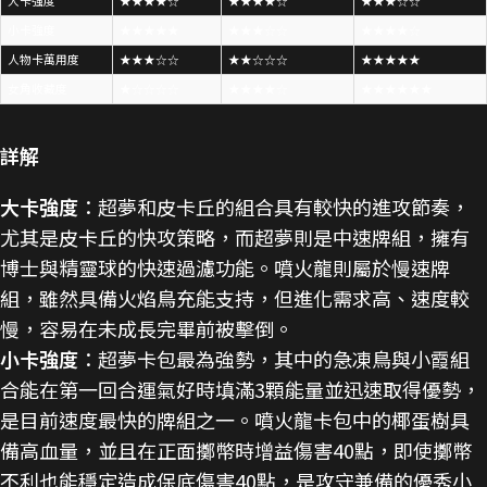
大卡強度
★★★★☆
★★★★☆
★★★☆☆
小卡強度
★★★★★
★★★☆☆
★★★★☆
人物卡萬用度
★★★☆☆
★★☆☆☆
★★★★★
女角收藏度
★☆☆☆☆
★★★★☆
★★★★★★
詳解
大卡強度
：超夢和皮卡丘的組合具有較快的進攻節奏，
尤其是皮卡丘的快攻策略，而超夢則是中速牌組，擁有
博士與精靈球的快速過濾功能。噴火龍則屬於慢速牌
組，雖然具備火焰鳥充能支持，但進化需求高、速度較
慢，容易在未成長完畢前被擊倒。
小卡強度
：超夢卡包最為強勢，其中的急凍鳥與小霞組
合能在第一回合運氣好時填滿3顆能量並迅速取得優勢，
是目前速度最快的牌組之一。噴火龍卡包中的椰蛋樹具
備高血量，並且在正面擲幣時增益傷害40點，即使擲幣
不利也能穩定造成保底傷害40點，是攻守兼備的優秀小