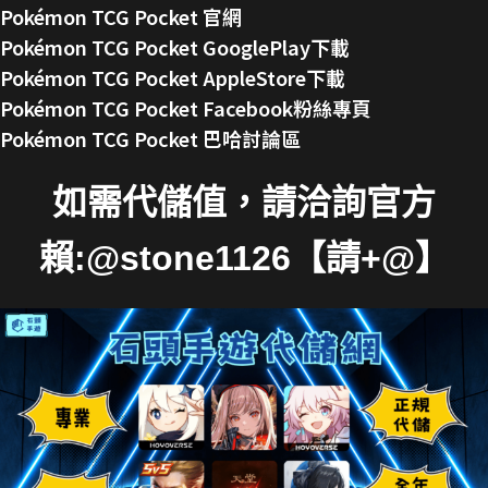
Pokémon TCG Pocket 官網
Pokémon TCG Pocket GooglePlay下載
Pokémon TCG Pocket AppleStore下載
Pokémon TCG Pocket Facebook粉絲專頁
Pokémon TCG Pocket 巴哈討論區
如需代儲值，請洽詢官方
賴:@stone1126【請+@】