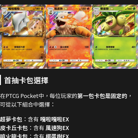
首抽卡包選擇
在PTCG Pocket中，每位玩家的
第一包卡包是固定的
，
可從以下組合中選擇：
超夢卡包
：含有
嘎啦嘎啦EX
皮卡丘卡包
：含有
風速狗EX
噴火龍卡包
：含有
椰蛋樹EX