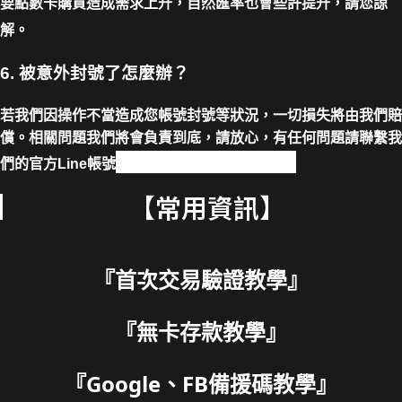
要點數卡購買造成需求上升，自然匯率也會些許提升，請您諒
解。
6. 被意外封號了怎麼辦？
若我們因操作不當造成您帳號封號等狀況，一切損失將由我們賠
償。相關問題我們將會負責到底，請放心，有任何問題請聯繫我
@stone1126【請+@】
們的官方Line帳號
【常用資訊】
『
首次交易驗證教學
』
『
無卡存款教學
』
『
Google、FB備援碼教學
』