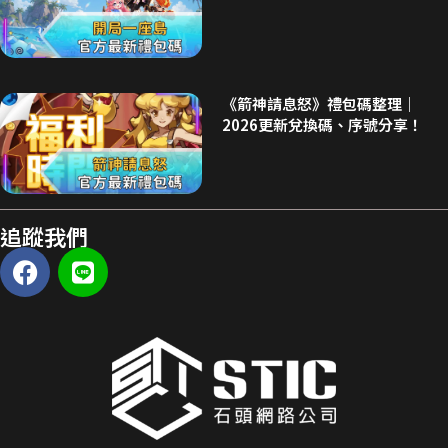
《箭神請息怒》禮包碼整理｜
2026更新兌換碼、序號分享！
追蹤我們