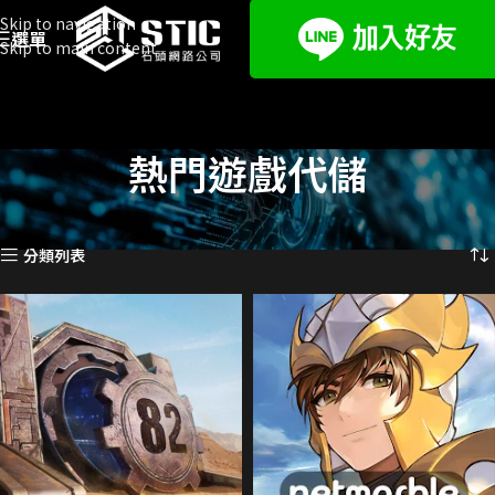
Skip to navigation
選單
Skip to main content
熱門遊戲代儲
首頁
遊戲代儲
熱門遊戲代儲
頁面 4
顯示第 37 至 48 項結果，共 249 項
分類列表