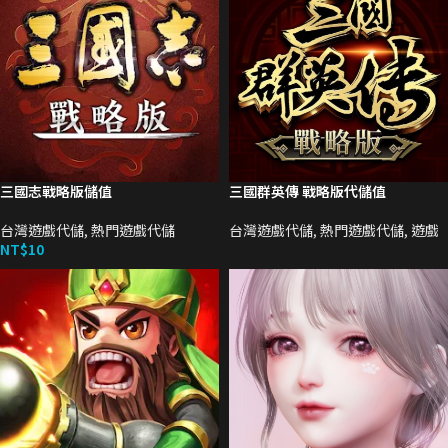
三國志戰略版儲值
三國群英傳 戰略版代儲值
台灣遊戲代儲
,
熱門遊戲代儲
台灣遊戲代儲
,
熱門遊戲代儲
,
遊戲
NT$
10