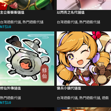
主公衝衝衝儲值
以閃亮之名代儲值
台灣遊戲代儲
,
熱門遊戲代儲
台灣遊戲代儲
,
熱門遊戲代儲
NT$
10
修仙外傳儲值
傭兵小鎮代儲值
熱門遊戲代儲
台灣遊戲代儲
,
熱門遊戲代儲
,
遊戲
NT$
10