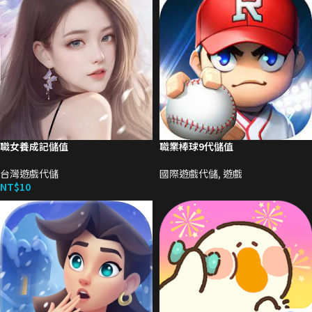
職女養成記儲值
職業棒球9代儲值
台灣遊戲代儲
國際遊戲代儲
,
遊戲
NT$
10