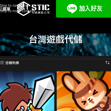
Skip to navigation
選單
Skip to main content
台灣遊戲代儲
首頁
遊戲代儲
台灣遊戲代儲
頁面 78
顯示第 925 至 936 項結果，共 1458 項
分類列表