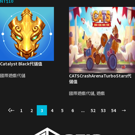
NT$
10
Catalyst Black代儲值
國際遊戲代儲
CATSCrashArenaTurboStars代
儲值
國際遊戲代儲
,
遊戲
←
1
2
3
4
5
6
...
52
53
54
→