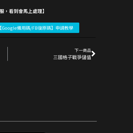
客服，看到會馬上處理】
【Google備用碼/FB復原碼】申請教學
下一商品
三國格子戰爭儲值