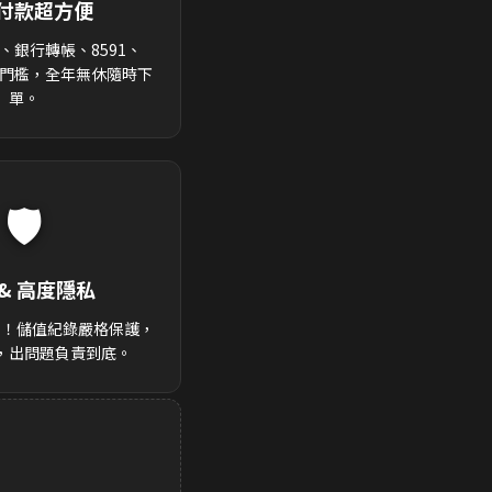
付款超方便
、銀行轉帳、8591、
零門檻，全年無休隨時下
單。
🛡️
& 高度隱私
後！儲值紀錄嚴格保護，
，出問題負責到底。