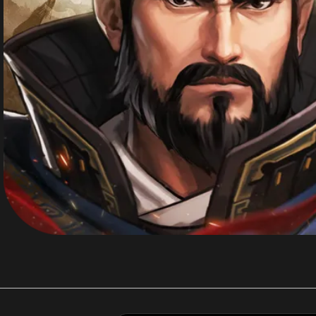
剛剛 陳**豪 購買了
3290元