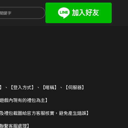
碼】、【登入方式】、【暱稱】、【伺服器】
造遊戲內現有的禮包為主】
及禮包截圖給官方客服核實，避免產生錯誤】
請聯繫客服處理】