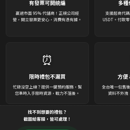
有發票可開統編
多種
贏過市面 95% 代儲商！正規公司經
支援超商代碼
營，開立發票更安心，消費有憑有據。
USDT。付款
⏰
限時禮包不漏買
方便 
忙碌沒空上線？提供一鍵預約服務，幫
全台唯一包售
您準時入手限時資源，戰力不落後。
資料不外洩
找不到想要的禮包？
截圖給客服，皆可處理！