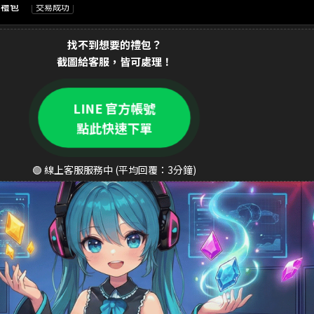
 新手禮包
交易成功
90元 禮包
交易成功
找不到想要的禮包？
截圖給客服，皆可處理！
90元 至尊禮包
交易成功
 銅板禮包
交易成功
LINE 官方帳號
0元 週禮包
交易成功
點此快速下單
0元 月卡
交易成功
🟢 線上客服服務中 (平均回覆：3分鐘)
90元 禮包
交易成功
0元 禮包
交易成功
90元 豪華禮包
交易成功
元 銅板禮包
交易成功
90元 成長禮包
交易成功