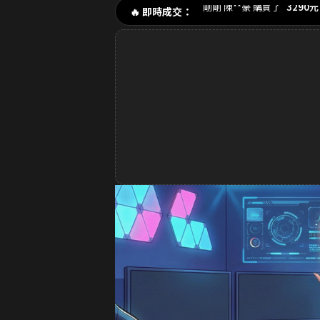
剛剛 p**e_9 購買了
170元
🔥 即時成交：
1分鐘前 林**緯 購買了
16
2分鐘前 Dav**d 購買了
32
3分鐘前 k**ty 購買了
33元
4分鐘前 張**凱 購買了
49
5分鐘前 王**明 購買了
99
6分鐘前 a**123 購買了
32
8分鐘前 S**ea 購買了
329
9分鐘前 吳**宏 購買了
16
10分鐘前 m**ky 購買了
33
12分鐘前 李**芬 購買了
9