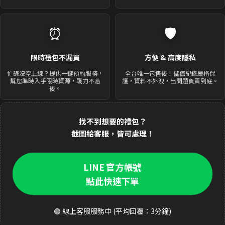
⏰
🛡️
限時禮包不漏買
方便 & 高度隱私
忙碌沒空上線？提供一鍵預約服務，
全台唯一包售後！儲值紀錄嚴格保
幫您準時入手限時資源，戰力不落
護，資料不外洩，出問題負責到底。
後。
找不到想要的禮包？
截圖給客服，皆可處理！
LINE 官方帳號
點此快速下單
🟢 線上客服服務中 (平均回覆：3分鐘)