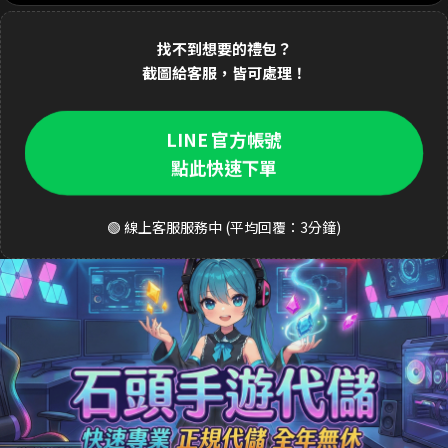
1分鐘前 林**緯 購買了
1690元 禮包
交易成功
找不到想要的禮包？
2分鐘前 Dav**d 購買了
3290元 至尊禮包
交易成功
截圖給客服，皆可處理！
3分鐘前 k**ty 購買了
33元 銅板禮包
交易成功
LINE 官方帳號
4分鐘前 張**凱 購買了
490元 週禮包
交易成功
點此快速下單
5分鐘前 王**明 購買了
990元 月卡
交易成功
6分鐘前 a**123 購買了
3290元 禮包
交易成功
🟢 線上客服服務中 (平均回覆：3分鐘)
8分鐘前 S**ea 購買了
3290元 禮包
交易成功
9分鐘前 吳**宏 購買了
1690元 豪華禮包
交易成功
10分鐘前 m**ky 購買了
33元 銅板禮包
交易成功
12分鐘前 李**芬 購買了
990元 成長禮包
交易成功
15分鐘前 J**son 購買了
3290元 禮包
交易成功