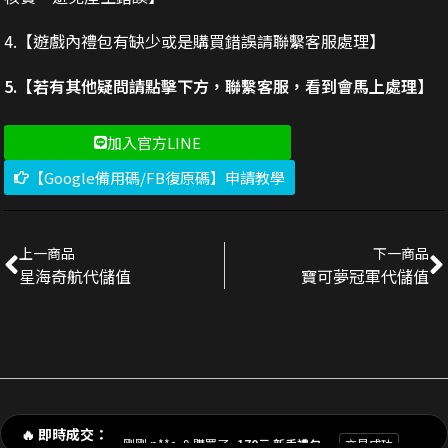
4.【遊戲內禮包有缺少或是購買錯誤請聯繫客服處理】
5.【若有其他疑問請點擊下方，聯繫客服，看到會馬上處理】
加入官方LINE
【Google備用碼/FB復原碼】申請教學
上一商品
下一商品
星海奇航代儲值
寶可夢冠軍代儲值
剛剛 陳**豪 購買了
3290元 禮包
交易成功
剛剛 p**e_9 購買了
170元 新手禮包
交易成功
🔥 即時成交：