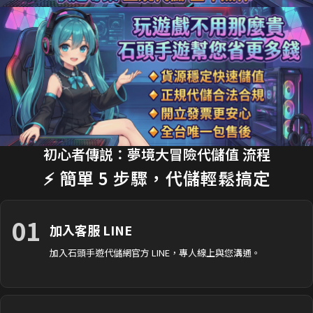
18分鐘前 劉**瑄 購買了
170元 限時禮包
交易成功
20分鐘前 T**y_L 購買了
2990元 節日禮包
交易成功
22分鐘前 蔡**文 購買了
33元 銅板禮包
交易成功
25分鐘前 H**nry 購買了
490元 特惠禮包
交易成功
28分鐘前 黃**傑 購買了
1690元 禮包
交易成功
30分鐘前 Ap**le 購買了
990元 月卡
交易成功
初心者傳説：夢境大冒險代儲值 流程
⚡ 簡單 5 步驟，代儲輕鬆搞定
35分鐘前 楊**婷 購買了
3290元 禮包
交易成功
01
加入客服 LINE
加入石頭手遊代儲網官方 LINE，專人線上與您溝通。