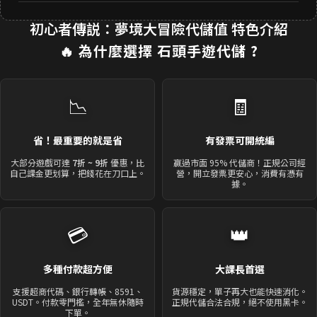
初心者傳説：夢境大冒險代儲值 特色介紹
🔥 為什麼選擇
石頭手遊代儲
?
📉
🧾
省！最重要的就是省
有發票可開統編
大部分遊戲可達
7折 ~ 9折
優惠，比
贏過市面 95% 代儲商！正規公司經
自己課金更划算，把錢花在刀口上。
營，開立發票更安心，消費有憑有
據。
💳
👑
多種付款超方便
大課長首選
支援超商代碼、銀行轉帳、8591、
貨源穩定，單子再大也能快速消化。
USDT。付款零門檻，全年無休隨時
正規代儲合法合規，絕不使用黑卡。
下單。